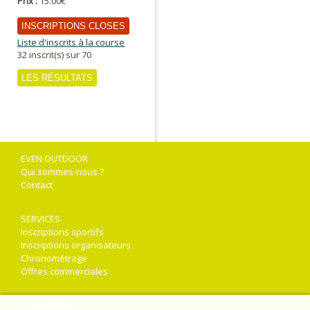
Prix :
15.00€
INSCRIPTIONS CLOSES
Liste d'inscrits à la course
32 inscrit(s) sur 70
LES RÉSULTATS
EVEN OUTDOOR
Qui sommes-nous ?
Contact
SERVICES
Inscriptions sportifs
Inscriptions organisateurs
Chronométrage
Offres commerciales
CONDITIONS