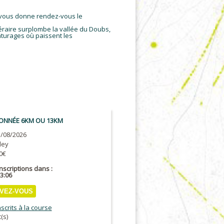
t vous donne rendez-vous le
tinéraire surplombe la vallée du Doubs,
âturages où paissent les
ONNÉE 6KM OU 13KM
/08/2026
ley
0€
inscriptions dans :
13:05
IVEZ-VOUS
nscrits à la course
t(s)