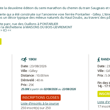
sente la deuxième édition du semi marathon du chemin du train Saugeais e
verte qui a été construite sur l'ancienne voie ferrée Pontarlier - Gilley. L'i
s un décor typique des milieux naturels du Haut Doubs, au travers des p
ate parc, rue des Ouillons à PONTARLIER
 de la déchetterie à MAISONS DU BOIS-LIEVREMONT
> ICI <<
10KM
RAND
Date :
23/08/2026
Date :
23
Ville :
Gilley
Ville :
Gil
Distance :
10.00 km
Prix :
5.0
Dénivelé :
40 m
Fin des 
Prix :
25€
14j - 17:
25.00€
à partir de
02/08/2026
au
22/08/2026
INSCR
INSCRIPTIONS CLOSES
Liste d'i
Liste d'inscrits à la course
17 inscri
250 inscrit(s) sur 250