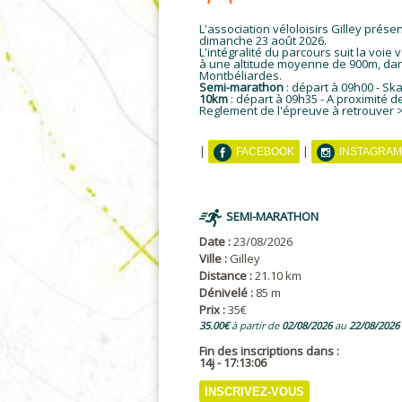
L'association véloloisirs Gilley pré
dimanche 23 août 2026.
L'intégralité du parcours suit la voie 
à une altitude moyenne de 900m, dan
Montbéliardes.
Semi-marathon
: départ à 09h00 - Sk
10km
: départ à 09h35 - A proximité
Reglement de l'épreuve à retrouver
>
|
|
FACEBOOK
INSTAGRAM
SEMI-MARATHON
Date :
23/08/2026
Ville :
Gilley
Distance :
21.10 km
Dénivelé :
85 m
Prix :
35€
35.00€
à partir de
02/08/2026
au
22/08/2026
Fin des inscriptions dans :
14j - 17:13:05
INSCRIVEZ-VOUS