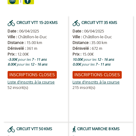
|
CIRCUIT VTT 15-20 KMS
CIRCUIT VTT 35 KMS
Date :
06/04/2025
Date :
06/04/2025
Ville :
Châtillon-le-Duc
Ville :
Châtillon-le-Duc
Distance :
15.00 km
Distance :
35.00 km
Dénivelé :
361 m
Dénivelé :
672 m
Prix :
12.00€
Prix :
15.00€
-3.00€
pour les
7 - 11 ans
10.00€
pour les
12 - 16 ans
8.00€
pour les
12 - 16 ans
0.00€
pour les
7 - 11 ans
INSCRIPTIONS CLOSES
INSCRIPTIONS CLOSES
Liste d'inscrits à la course
Liste d'inscrits à la course
52 inscrit(s)
215 inscrit(s)
CIRCUIT VTT 50 KMS
CIRCUIT MARCHE 8 KMS