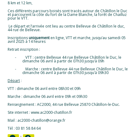
8 km et 12 km,
Ces différents parcours boisés sont tracés autour de Châtillon le Duc
et parcourent la côte du fort de la Dame Blanche, la forêt de Chailluz
pour le VTT.
Le départ et l’arrivée ont lieu au centre Bellevue de Châtillon le duc,
44 rue de Bellevue.
Inscriptions
uniquement
en ligne, VTT et marche, jusqu’au samedi 05
avril 2025 à 14 heures
Retrait inscription :
-
VTT : centre Bellevue 44 rue Bellevue Châtillon le Duc, le
dimanche 06 avril à partir de 07h30 jusqu’à 09h
-
Marche : centre Bellevue 44 rue Bellevue Châtillon le Duc, le
dimanche 06 avril à partir de 07h30 jusqu’à 09h30
Départ
:
VTT : dimanche 06 avril entre 08h30 et 09h
Marche : dimanche 06 avril entre 09h et 09h30
Renseignement : AC2000, 44 rue Bellevue 25870 Châtillon-le-Duc.
Site internet : www.ac2000-chatillon.fr
Mail : ac2000-chatillon@orange.fr
Tél : 03 81 58 84 64