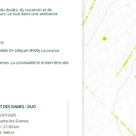
s du doubs, du cusancin et de
ours. Le tout dans une ambiance
s)
 640m D+ (départ 9H00), La course
es. La convivialité et le bien-être des
 DES DAMES - DUO
/07/2025
ume-les-Dames
 :
21.00 km
 :
640 m