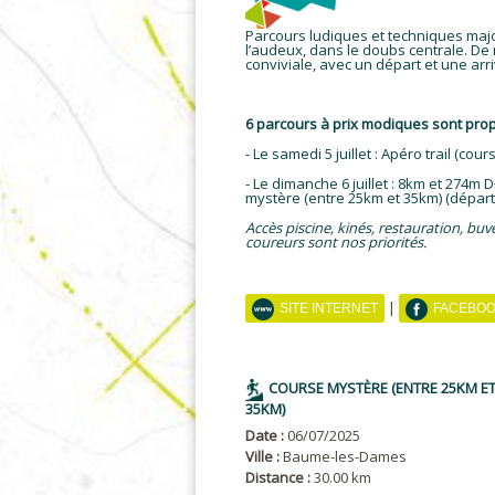
Parcours ludiques et techniques major
l’audeux, dans le doubs centrale. De
conviviale, avec un départ et une 
6 parcours à prix modiques sont pro
- Le samedi 5 juillet : Apéro trail (c
- Le dimanche 6 juillet : 8km et 274m
mystère (entre 25km et 35km) (départ
Accès piscine, kinés, restauration, bu
coureurs sont nos priorités.
|
SITE INTERNET
FACEBO
COURSE MYSTÈRE (ENTRE 25KM E
35KM)
Date :
06/07/2025
Ville :
Baume-les-Dames
Distance :
30.00 km