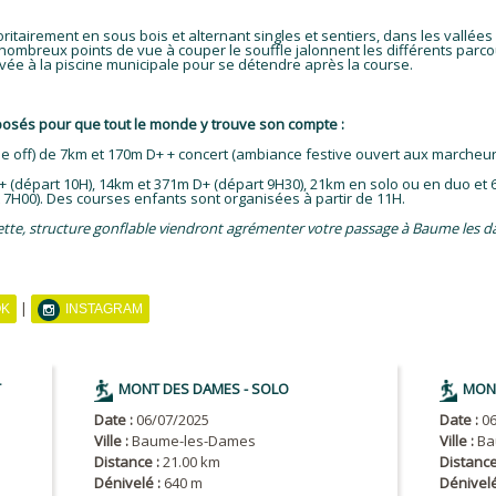
itairement en sous bois et alternant singles et sentiers, dans les vallée
 nombreux points de vue à couper le souffle jalonnent les différents parc
arrivée à la piscine municipale pour se détendre après la course.
posés pour que tout le monde y trouve son compte :
ourse off) de 7km et 170m D+ + concert (ambiance festive ouvert aux marcheur
 D+ (départ 10H), 14km et 371m D+ (départ 9H30), 21km en solo ou en duo et
 7H00). Des courses enfants sont organisées à partir de 11H.
vette, structure gonflable viendront agrémenter votre passage à Baume les dam
|
OK
INSTAGRAM
T
MONT DES DAMES - SOLO
MONT
Date :
06/07/2025
Date :
06
Ville :
Baume-les-Dames
Ville :
Ba
Distance :
21.00 km
Distance
Dénivelé :
640 m
Dénivelé