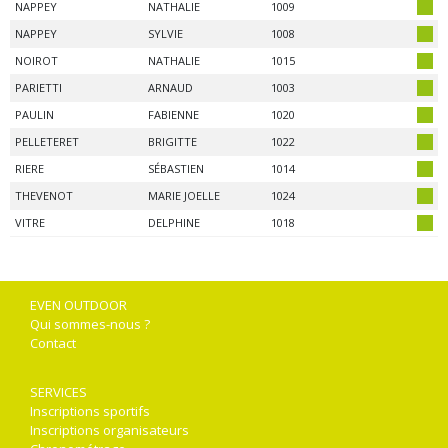
NAPPEY
NATHALIE
1009
NAPPEY
SYLVIE
1008
NOIROT
NATHALIE
1015
PARIETTI
ARNAUD
1003
PAULIN
FABIENNE
1020
PELLETERET
BRIGITTE
1022
RIERE
SÉBASTIEN
1014
THEVENOT
MARIE JOELLE
1024
VITRE
DELPHINE
1018
EVEN OUTDOOR
Qui sommes-nous ?
Contact
SERVICES
Inscriptions sportifs
Inscriptions organisateurs