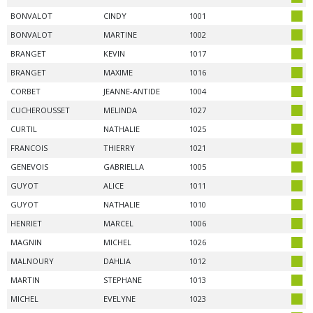
BONVALOT
CINDY
1001
BONVALOT
MARTINE
1002
BRANGET
KEVIN
1017
BRANGET
MAXIME
1016
CORBET
JEANNE-ANTIDE
1004
CUCHEROUSSET
MELINDA
1027
CURTIL
NATHALIE
1025
FRANCOIS
THIERRY
1021
GENEVOIS
GABRIELLA
1005
GUYOT
ALICE
1011
GUYOT
NATHALIE
1010
HENRIET
MARCEL
1006
MAGNIN
MICHEL
1026
MALNOURY
DAHLIA
1012
MARTIN
STEPHANE
1013
MICHEL
EVELYNE
1023