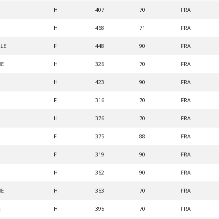
H
407
70
FRA
H
468
71
FRA
LE
F
448
90
FRA
HE
H
326
70
FRA
H
423
90
FRA
F
316
70
FRA
H
376
70
FRA
F
375
88
FRA
F
319
90
FRA
H
362
90
FRA
HE
H
353
70
FRA
E
H
395
70
FRA