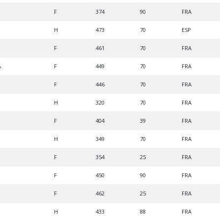
F
374
90
FRA
H
473
70
ESP
F
461
70
FRA
A
F
449
70
FRA
F
446
70
FRA
H
320
70
FRA
F
404
39
FRA
H
349
70
FRA
F
354
25
FRA
F
450
90
FRA
F
462
25
FRA
H
433
88
FRA