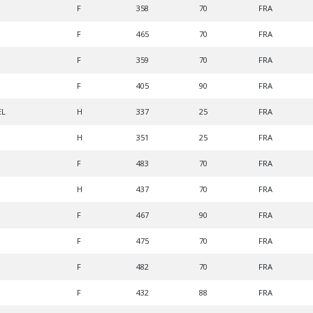
F
358
70
FRA
F
465
70
FRA
F
359
70
FRA
F
405
90
FRA
EL
H
337
25
FRA
H
351
25
FRA
F
483
70
FRA
H
437
70
FRA
F
467
90
FRA
F
475
70
FRA
F
482
70
FRA
F
432
88
FRA