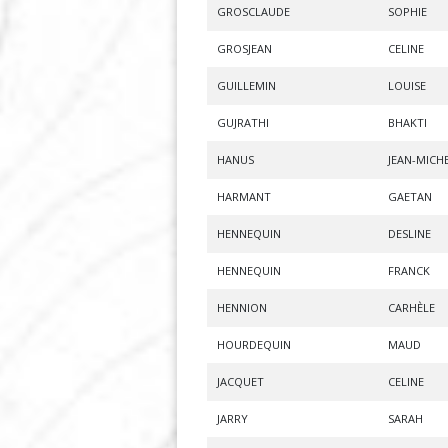
GROSCLAUDE
SOPHIE
GROSJEAN
CELINE
GUILLEMIN
LOUISE
GUJRATHI
BHAKTI
HANUS
JEAN-MICH
HARMANT
GAETAN
HENNEQUIN
DESLINE
HENNEQUIN
FRANCK
HENNION
CARHÈLE
HOURDEQUIN
MAUD
JACQUET
CELINE
JARRY
SARAH