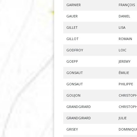
GARNIER
FRANÇOIS
GAUER
DANIEL
GILLET
LISA
GILLOT
ROMAIN
GODFROY
LOIC
GOEPP
JEREMY
GONSAUT
ÉMILIE
GONSAUT
PHILIPPE
GOUJON
CHRISTOP
GRANDGIRARD
CHRISTOP
GRANDGIRARD
JULIE
GRISEY
DOMINIQU