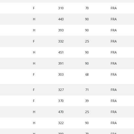
F
310
70
FRA
H
443
90
FRA
H
393
90
FRA
F
332
25
FRA
H
451
90
FRA
H
391
90
FRA
F
303
68
FRA
F
327
71
FRA
F
370
39
FRA
H
470
25
FRA
H
322
90
FRA
H
390
70
FRA