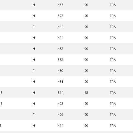
H
436
90
FRA
H
372
70
FRA
F
444
90
FRA
H
424
90
FRA
H
452
90
FRA
H
352
90
FRA
F
430
70
FRA
H
431
70
FRA
HE
H
314
68
FRA
HE
H
408
70
FRA
F
409
70
FRA
E
H
414
90
FRA