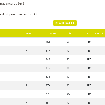
 pas encore vérifié
s refusé pour non-conformité
SEXE
DOSSARD
DÉP.
NATIONALITÉ
H
363
90
FRA
H
377
70
FRA
H
345
70
FRA
F
396
88
FRA
F
305
90
FRA
F
379
90
FRA
F
471
95
FRA
H
381
70
FRA