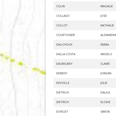
COLIN
MAGALIE
COLLADO
JOSE
COLLOT
NATHALIE
COURTOISIER
ALEXANDR
DALICHOUX
EMMA
DALLA-COSTA
ANGELO
DAUBIGNEY
CLAIRE
DEMESY
JORDAN
DEVOILLE
JULIE
DIETRICH
DALILA
DIETRICH
ELODIE
DORGET
SIMON