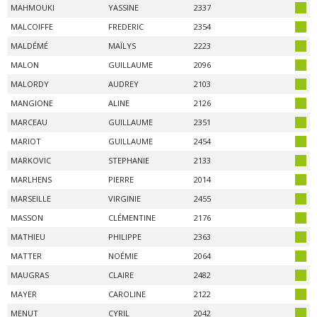
MAHMOUKI
YASSINE
2337
MALCOIFFE
FREDERIC
2354
MALDÉMÉ
MAÏLYS
2223
MALON
GUILLAUME
2096
MALORDY
AUDREY
2103
MANGIONE
ALINE
2126
MARCEAU
GUILLAUME
2351
MARIOT
GUILLAUME
2454
MARKOVIC
STEPHANIE
2133
MARLHENS
PIERRE
2014
MARSEILLE
VIRGINIE
2455
MASSON
CLÉMENTINE
2176
MATHIEU
PHILIPPE
2363
MATTER
NOÉMIE
2064
MAUGRAS
CLAIRE
2482
MAYER
CAROLINE
2122
MENUT
CYRIL
2042