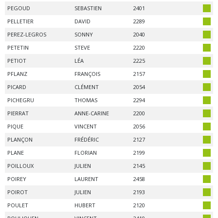
PEGOUD
SEBASTIEN
2401
PELLETIER
DAVID
2289
PEREZ-LEGROS
SONNY
2040
PETETIN
STEVE
2220
PETIOT
LÉA
2225
PFLANZ
FRANÇOIS
2157
PICARD
CLÉMENT
2054
PICHEGRU
THOMAS
2294
PIERRAT
ANNE-CARINE
2200
PIQUE
VINCENT
2056
PLANÇON
FRÉDÉRIC
2127
PLANE
FLORIAN
2199
POILLOUX
JULIEN
2145
POIREY
LAURENT
2458
POIROT
JULIEN
2193
POULET
HUBERT
2120