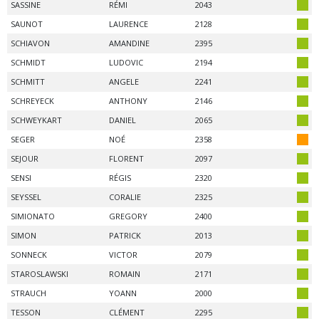
SASSINE
RÉMI
2043
SAUNOT
LAURENCE
2128
SCHIAVON
AMANDINE
2395
SCHMIDT
LUDOVIC
2194
SCHMITT
ANGELE
2241
SCHREYECK
ANTHONY
2146
SCHWEYKART
DANIEL
2065
SEGER
NOÉ
2358
SEJOUR
FLORENT
2097
SENSI
RÉGIS
2320
SEYSSEL
CORALIE
2325
SIMIONATO
GREGORY
2400
SIMON
PATRICK
2013
SONNECK
VICTOR
2079
STAROSLAWSKI
ROMAIN
2171
STRAUCH
YOANN
2000
TESSON
CLÉMENT
2295