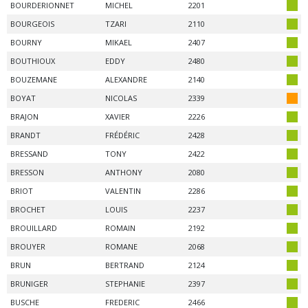
BOURDERIONNET
MICHEL
2201
BOURGEOIS
TZARI
2110
BOURNY
MIKAEL
2407
BOUTHIOUX
EDDY
2480
BOUZEMANE
ALEXANDRE
2140
BOYAT
NICOLAS
2339
BRAJON
XAVIER
2226
BRANDT
FRÉDÉRIC
2428
BRESSAND
TONY
2422
BRESSON
ANTHONY
2080
BRIOT
VALENTIN
2286
BROCHET
LOUIS
2237
BROUILLARD
ROMAIN
2192
BROUYER
ROMANE
2068
BRUN
BERTRAND
2124
BRUNIGER
STEPHANIE
2397
BUSCHE
FREDERIC
2466