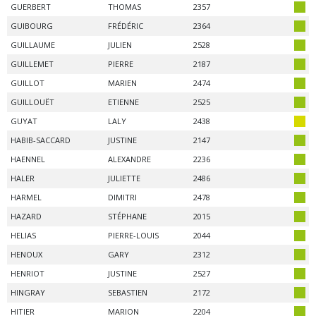
GUERBERT
THOMAS
2357
GUIBOURG
FRÉDÉRIC
2364
GUILLAUME
JULIEN
2528
GUILLEMET
PIERRE
2187
GUILLOT
MARIEN
2474
GUILLOUËT
ETIENNE
2525
GUYAT
LALY
2438
HABIB-SACCARD
JUSTINE
2147
HAENNEL
ALEXANDRE
2236
HALER
JULIETTE
2486
HARMEL
DIMITRI
2478
HAZARD
STÉPHANE
2015
HELIAS
PIERRE-LOUIS
2044
HENOUX
GARY
2312
HENRIOT
JUSTINE
2527
HINGRAY
SEBASTIEN
2172
HITIER
MARION
2204