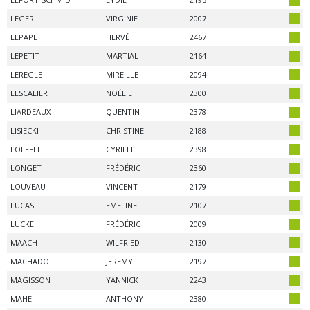
LEGER
VIRGINIE
2007
LEPAPE
HERVÉ
2467
LEPETIT
MARTIAL
2164
LEREGLE
MIREILLE
2094
LESCALIER
NOÉLIE
2300
LIARDEAUX
QUENTIN
2378
LISIECKI
CHRISTINE
2188
LOEFFEL
CYRILLE
2398
LONGET
FRÉDÉRIC
2360
LOUVEAU
VINCENT
2179
LUCAS
EMELINE
2107
LUCKE
FRÉDÉRIC
2009
MAACH
WILFRIED
2130
MACHADO
JEREMY
2197
MAGISSON
YANNICK
2243
MAHE
ANTHONY
2380