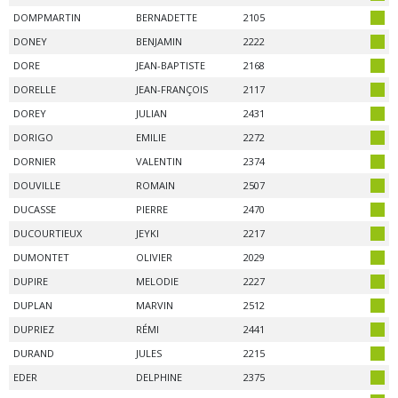
DOMPMARTIN
BERNADETTE
2105
DONEY
BENJAMIN
2222
DORE
JEAN-BAPTISTE
2168
DORELLE
JEAN-FRANÇOIS
2117
DOREY
JULIAN
2431
DORIGO
EMILIE
2272
DORNIER
VALENTIN
2374
DOUVILLE
ROMAIN
2507
DUCASSE
PIERRE
2470
DUCOURTIEUX
JEYKI
2217
DUMONTET
OLIVIER
2029
DUPIRE
MELODIE
2227
DUPLAN
MARVIN
2512
DUPRIEZ
RÉMI
2441
DURAND
JULES
2215
EDER
DELPHINE
2375