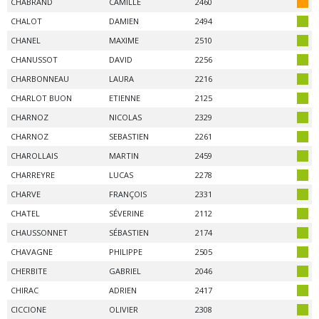
CHABRAND
CAMILLE
2460
CHALOT
DAMIEN
2494
CHANEL
MAXIME
2510
CHANUSSOT
DAVID
2256
CHARBONNEAU
LAURA
2216
CHARLOT BUON
ETIENNE
2125
CHARNOZ
NICOLAS
2329
CHARNOZ
SEBASTIEN
2261
CHAROLLAIS
MARTIN
2459
CHARREYRE
LUCAS
2278
CHARVE
FRANÇOIS
2331
CHATEL
SÉVERINE
2112
CHAUSSONNET
SÉBASTIEN
2174
CHAVAGNE
PHILIPPE
2505
CHERBITE
GABRIEL
2046
CHIRAC
ADRIEN
2417
CICCIONE
OLIVIER
2308