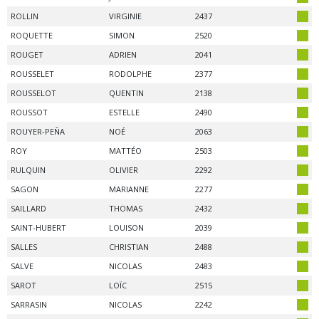
ROLLIN
VIRGINIE
2437
ROQUETTE
SIMON
2520
ROUGET
ADRIEN
2041
ROUSSELET
RODOLPHE
2377
ROUSSELOT
QUENTIN
2138
ROUSSOT
ESTELLE
2490
ROUYER-PEÑA
NOÉ
2063
ROY
MATTÉO
2503
RULQUIN
OLIVIER
2292
SAGON
MARIANNE
2277
SAILLARD
THOMAS
2432
SAINT-HUBERT
LOUISON
2039
SALLES
CHRISTIAN
2488
SALVE
NICOLAS
2483
SAROT
LOÏC
2515
SARRASIN
NICOLAS
2242