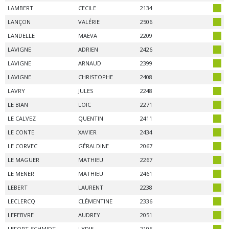
LAMBERT
CECILE
2134
LANÇON
VALÉRIE
2506
LANDELLE
MAËVA
2209
LAVIGNE
ADRIEN
2426
LAVIGNE
ARNAUD
2399
LAVIGNE
CHRISTOPHE
2408
LAVRY
JULES
2248
LE BIAN
LOÏC
2271
LE CALVEZ
QUENTIN
2411
LE CONTE
XAVIER
2434
LE CORVEC
GÉRALDINE
2067
LE MAGUER
MATHIEU
2267
LE MENER
MATHIEU
2461
LEBERT
LAURENT
2238
LECLERCQ
CLÉMENTINE
2336
LEFEBVRE
AUDREY
2051
LEFORT-SCHMIDT
LYDIE
2195