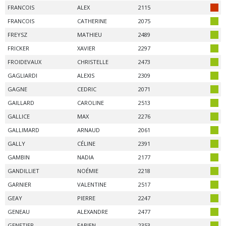
FRANCOIS
ALEX
2115
FRANCOIS
CATHERINE
2075
FREYSZ
MATHIEU
2489
FRICKER
XAVIER
2297
FROIDEVAUX
CHRISTELLE
2473
GAGLIARDI
ALEXIS
2309
GAGNE
CEDRIC
2071
GAILLARD
CAROLINE
2513
GALLICE
MAX
2276
GALLIMARD
ARNAUD
2061
GALLY
CÉLINE
2391
GAMBIN
NADIA
2177
GANDILLIET
NOÉMIE
2218
GARNIER
VALENTINE
2517
GEAY
PIERRE
2247
GENEAU
ALEXANDRE
2477
GENETIER
FABIEN
2353