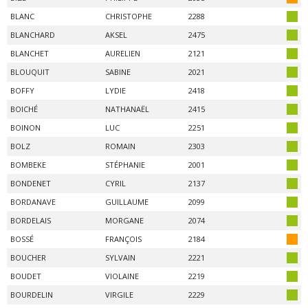
BLANC
CHRISTOPHE
2288
BLANCHARD
AKSEL
2475
BLANCHET
AURELIEN
2121
BLOUQUIT
SABINE
2021
BOFFY
LYDIE
2418
BOICHÉ
NATHANAËL
2415
BOINON
LUC
2251
BOLZ
ROMAIN
2303
BOMBEKE
STÉPHANIE
2001
BONDENET
CYRIL
2137
BORDANAVE
GUILLAUME
2099
BORDELAIS
MORGANE
2074
BOSSÉ
FRANÇOIS
2184
BOUCHER
SYLVAIN
2221
BOUDET
VIOLAINE
2219
BOURDELIN
VIRGILE
2229