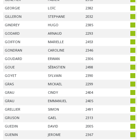
GEORGIE
LOÏC
2382
GILLERON
STEPHANE
2032
GINDREY
HUGO
2385
GODARD
ARNAUD
2293
GOIFFON
MARIELLE
2453
GONDRAN
CAROLINE
2346
GOUDARD
ERWAN
2306
GOUE
SÉBASTIEN
2498
GOYET
SYLVAIN
2390
GRAS
MICKAEL
2299
GRAU
CINDY
2404
GRAU
EMMANUEL
2405
GRELLIER
SIMON
2491
GRUSON
GAEL
2313
GUEDIN
DAVID
2005
GUENIN
JEROME
2367