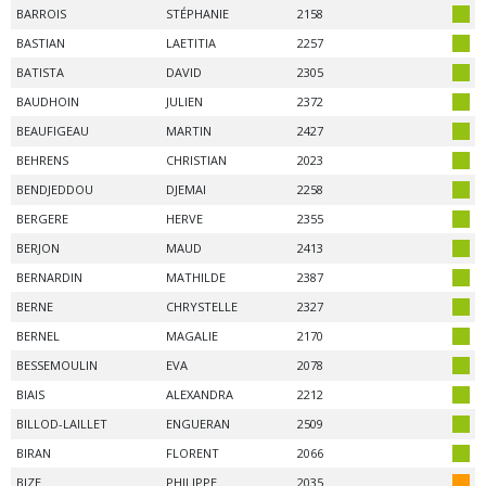
BARROIS
STÉPHANIE
2158
BASTIAN
LAETITIA
2257
BATISTA
DAVID
2305
BAUDHOIN
JULIEN
2372
BEAUFIGEAU
MARTIN
2427
BEHRENS
CHRISTIAN
2023
BENDJEDDOU
DJEMAI
2258
BERGERE
HERVE
2355
BERJON
MAUD
2413
BERNARDIN
MATHILDE
2387
BERNE
CHRYSTELLE
2327
BERNEL
MAGALIE
2170
BESSEMOULIN
EVA
2078
BIAIS
ALEXANDRA
2212
BILLOD-LAILLET
ENGUERAN
2509
BIRAN
FLORENT
2066
BIZE
PHILIPPE
2035