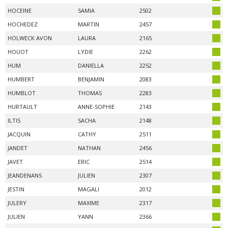
HOCEINE
SAMIA
2502
HOCHEDEZ
MARTIN
2457
HOLWECK AVON
LAURA
2165
HOUOT
LYDIE
2262
HUM
DANIELLA
2252
HUMBERT
BENJAMIN
2083
HUMBLOT
THOMAS
2283
HURTAULT
ANNE-SOPHIE
2143
ILTIS
SACHA
2148
JACQUIN
CATHY
2511
JANDET
NATHAN
2456
JAVET
ERIC
2514
JEANDENANS
JULIEN
2307
JESTIN
MAGALI
2012
JULERY
MAXIME
2317
JULIEN
YANN
2366