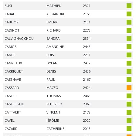
BUSI
MATHIEU
2321
CABAL
ALEXANDRE
2153
CABOOR
EMERIC
2101
CADINOT
RICHARD
2273
CALVIGNAC CHOU
SANDRA
2394
CAMOS
AMANDINE
2448
CANET
LOÏS
2281
CANNEAUX
DYLAN
2402
CARRIQUET
DENIS
2406
CASENAVE
PAUL
2167
CASSARD
MACÉO
2424
CASTEL
THOMAS
2463
CASTELLANI
FEDERICO
2368
CATTAERT
VINCENT
2178
CAVEL
JÉRÔME
2020
CAZARD
CATHERINE
2018