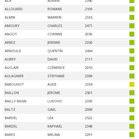
ALIX
ADRIEN
2340
ALLOUARD
ROMANE
2109
ALMIN
WARREN
2326
AMOURY
CHARLES
2471
ANGOT
CORINNE
2050
ARBEZ
JEREMIE
2350
ARNOULD
QUENTIN
2464
AUBRY
DAVID
2111
AUCLAIR
CLÉMENCE
2055
AULAGNIER
STEPHANE
2369
BABOUHOT
AUDE
2334
BAILLON
JEROME
2501
BAILLY BASIN
LUDOVIC
2330
BALTZ
GAEL
2008
BARDEL
LÉA
2522
BARDEL
RAPHAËL
2348
BARES
MELINA
2291