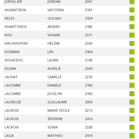
JURVILLIER
JORDAN
2361
KAZANTSEVA
VIKTORIIA
2181
KELES
GULSAH
2524
KHARITONOV
ARSENY
2180
KHO
VIVIANE
2371
KIRCHHOFFER
HÉLÈNE
2359
KORMAN
LÉA
2504
KOVACEVIC
LAURA
2149
KUSIAK
AURELIE
2365
LACHAT
CAMILLE
2253
LACOMBE
DANIELE
2186
LACOMBE
JOCELYN
2185
LACREUSE
GUILLAUME
2006
LACROIX
MARIE-CÉCILE
2213
LACROIX
SÉVERINE
2416
LACROIX
SONIA
2328
LAGA
MATHIEU
2414