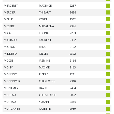
MERCERET
MAXENCE
2287
MERCIER
THIBAUT
2436
MERLE
KEVIN
2332
MESTRE
MADALENA
2376
MICARD
LOUNA
2233
MICHAUD
LAURENT
2302
MIGEON
BENOIT
2102
MINNEBO
GILLES
2322
MOGIS
JASMINE
2166
MOISY
MAXIME
2163
MONNOT
PIERRE
2211
MONNOYER
CHARLOTTE
2310
MONTMEY
DAVID
2484
MOREAU
CHRISTOPHE
2022
MOREAU
YOANN
2335
MORGANTE
JULIETTE
2030