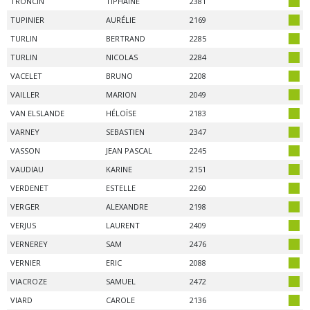
TRONCIN
TIPHAINE
2381
TUPINIER
AURÉLIE
2169
TURLIN
BERTRAND
2285
TURLIN
NICOLAS
2284
VACELET
BRUNO
2208
VAILLER
MARION
2049
VAN ELSLANDE
HÉLOÏSE
2183
VARNEY
SEBASTIEN
2347
VASSON
JEAN PASCAL
2245
VAUDIAU
KARINE
2151
VERDENET
ESTELLE
2260
VERGER
ALEXANDRE
2198
VERJUS
LAURENT
2409
VERNEREY
SAM
2476
VERNIER
ERIC
2088
VIACROZE
SAMUEL
2472
VIARD
CAROLE
2136