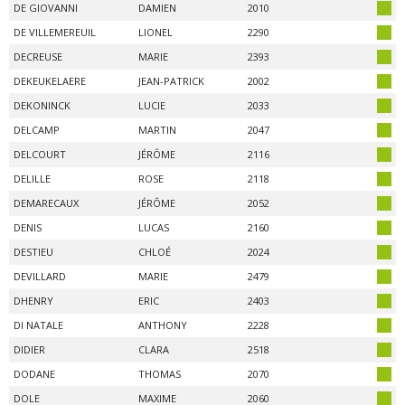
DE GIOVANNI
DAMIEN
2010
DE VILLEMEREUIL
LIONEL
2290
DECREUSE
MARIE
2393
DEKEUKELAERE
JEAN-PATRICK
2002
DEKONINCK
LUCIE
2033
DELCAMP
MARTIN
2047
DELCOURT
JÉRÔME
2116
DELILLE
ROSE
2118
DEMARECAUX
JÉRÔME
2052
DENIS
LUCAS
2160
DESTIEU
CHLOÉ
2024
DEVILLARD
MARIE
2479
DHENRY
ERIC
2403
DI NATALE
ANTHONY
2228
DIDIER
CLARA
2518
DODANE
THOMAS
2070
DOLE
MAXIME
2060