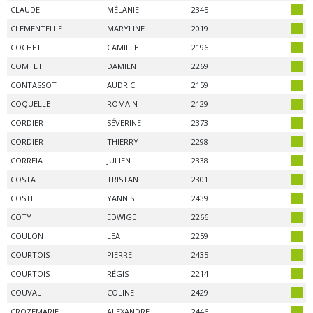
CLAUDE
MÉLANIE
2345
CLEMENTELLE
MARYLINE
2019
COCHET
CAMILLE
2196
COMTET
DAMIEN
2269
CONTASSOT
AUDRIC
2159
COQUELLE
ROMAIN
2129
CORDIER
SÉVERINE
2373
CORDIER
THIERRY
2298
CORREIA
JULIEN
2338
COSTA
TRISTAN
2301
COSTIL
YANNIS
2439
COTY
EDWIGE
2266
COULON
LEA
2259
COURTOIS
PIERRE
2435
COURTOIS
RÉGIS
2214
COUVAL
COLINE
2429
CROZEMARIE
ALEXANDRE
2446