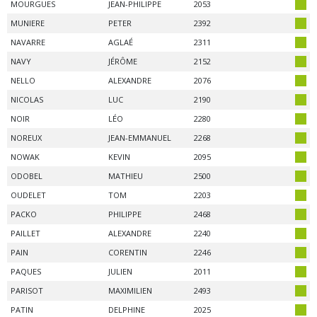
MOURGUES
JEAN-PHILIPPE
2053
MUNIERE
PETER
2392
NAVARRE
AGLAÉ
2311
NAVY
JÉRÔME
2152
NELLO
ALEXANDRE
2076
NICOLAS
LUC
2190
NOIR
LÉO
2280
NOREUX
JEAN-EMMANUEL
2268
NOWAK
KEVIN
2095
ODOBEL
MATHIEU
2500
OUDELET
TOM
2203
PACKO
PHILIPPE
2468
PAILLET
ALEXANDRE
2240
PAIN
CORENTIN
2246
PAQUES
JULIEN
2011
PARISOT
MAXIMILIEN
2493
PATIN
DELPHINE
2025