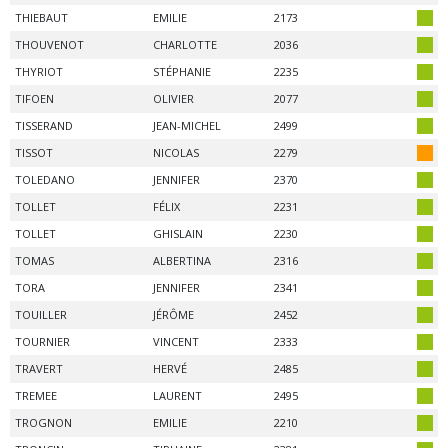
THIEBAUT
EMILIE
2173
THOUVENOT
CHARLOTTE
2036
THYRIOT
STÉPHANIE
2235
TIFOEN
OLIVIER
2077
TISSERAND
JEAN-MICHEL
2499
TISSOT
NICOLAS
2279
TOLEDANO
JENNIFER
2370
TOLLET
FÉLIX
2231
TOLLET
GHISLAIN
2230
TOMAS
ALBERTINA
2316
TORA
JENNIFER
2341
TOUILLER
JÉRÔME
2452
TOURNIER
VINCENT
2333
TRAVERT
HERVÉ
2485
TREMEE
LAURENT
2495
TROGNON
EMILIE
2210