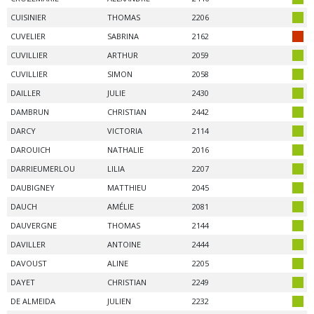
CUISINIER
THOMAS
2206
CUVELIER
SABRINA
2162
CUVILLIER
ARTHUR
2059
CUVILLIER
SIMON
2058
DAILLER
JULIE
2430
DAMBRUN
CHRISTIAN
2442
DARCY
VICTORIA
2114
DAROUICH
NATHALIE
2016
DARRIEUMERLOU
LILIA
2207
DAUBIGNEY
MATTHIEU
2045
DAUCH
AMÉLIE
2081
DAUVERGNE
THOMAS
2144
DAVILLER
ANTOINE
2444
DAVOUST
ALINE
2205
DAYET
CHRISTIAN
2249
DE ALMEIDA
JULIEN
2232