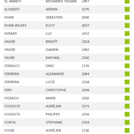
EL AMARTI
MOHAMED YASSINE
2497
ELISSEEFF
ADRIEN
2379
EVAIN
SEBASTIEN
2069
EVAIN-WILKES
ELIOT
2037
EVRARD
LUC
2412
FAIVRE
BENOÎT
2324
FAIVRE
DAMIEN
2492
FAURE
RAPHAËL
2342
FERRACCI
DINO
2139
FERREIRA
ALEXANDRE
2084
FERREIRA
LUCIE
2264
FERY
CHRISTOPHE
2244
FIGEROU
MARIE
2362
FOISSOTE
AURÉLIEN
2315
FOISSOTE
PHILIPPE
2356
FONTA
STEPHANE
2104
FOSSE
AURÉLIEN
2142