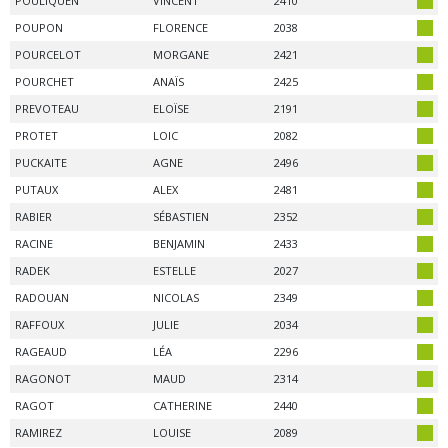
POULIQUEN
VINCENT
2410
POUPON
FLORENCE
2038
POURCELOT
MORGANE
2421
POURCHET
ANAÏS
2425
PREVOTEAU
ELOÏSE
2191
PROTET
LOIC
2082
PUCKAITE
AGNE
2496
PUTAUX
ALEX
2481
RABIER
SÉBASTIEN
2352
RACINE
BENJAMIN
2433
RADEK
ESTELLE
2027
RADOUAN
NICOLAS
2349
RAFFOUX
JULIE
2034
RAGEAUD
LÉA
2296
RAGONOT
MAUD
2314
RAGOT
CATHERINE
2440
RAMIREZ
LOUISE
2089