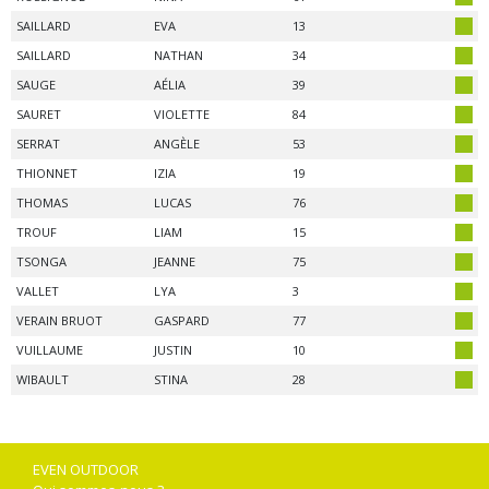
SAILLARD
EVA
13
SAILLARD
NATHAN
34
SAUGE
AÉLIA
39
SAURET
VIOLETTE
84
SERRAT
ANGÈLE
53
THIONNET
IZIA
19
THOMAS
LUCAS
76
TROUF
LIAM
15
TSONGA
JEANNE
75
VALLET
LYA
3
VERAIN BRUOT
GASPARD
77
VUILLAUME
JUSTIN
10
WIBAULT
STINA
28
EVEN OUTDOOR