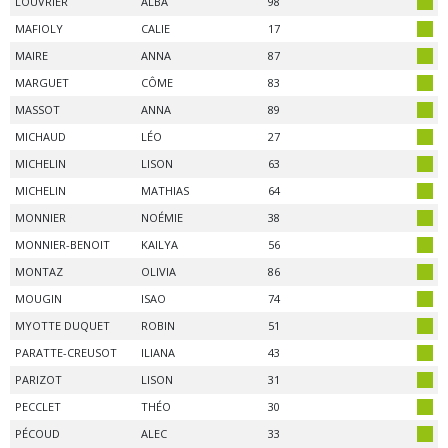
LOUVRIER
ALBA
98
MAFIOLY
CALIE
17
MAIRE
ANNA
87
MARGUET
CÔME
83
MASSOT
ANNA
89
MICHAUD
LÉO
27
MICHELIN
LISON
63
MICHELIN
MATHIAS
64
MONNIER
NOÉMIE
38
MONNIER-BENOIT
KAILYA
56
MONTAZ
OLIVIA
86
MOUGIN
ISAO
74
MYOTTE DUQUET
ROBIN
51
PARATTE-CREUSOT
ILIANA
43
PARIZOT
LISON
31
PECCLET
THÉO
30
PÉCOUD
ALEC
33