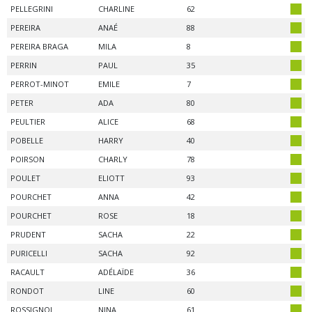
PELLEGRINI
CHARLINE
62
PEREIRA
ANAÉ
88
PEREIRA BRAGA
MILA
8
PERRIN
PAUL
35
PERROT-MINOT
EMILE
7
PETER
ADA
80
PEULTIER
ALICE
68
POBELLE
HARRY
40
POIRSON
CHARLY
78
POULET
ELIOTT
93
POURCHET
ANNA
42
POURCHET
ROSE
18
PRUDENT
SACHA
22
PURICELLI
SACHA
92
RACAULT
ADÉLAÏDE
36
RONDOT
LINE
60
ROSSIGNOL
NINA
61