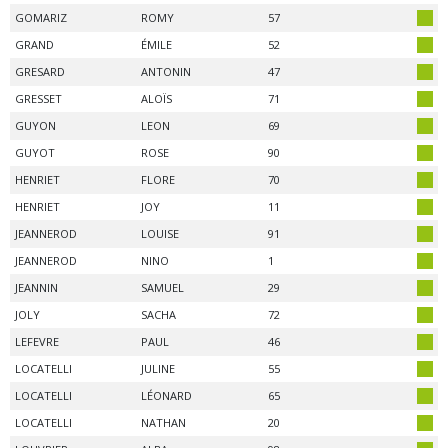
GOMARIZ
ROMY
57
GRAND
ÉMILE
52
GRESARD
ANTONIN
47
GRESSET
ALOÏS
71
GUYON
LEON
69
GUYOT
ROSE
90
HENRIET
FLORE
70
HENRIET
JOY
11
JEANNEROD
LOUISE
91
JEANNEROD
NINO
1
JEANNIN
SAMUEL
29
JOLY
SACHA
72
LEFEVRE
PAUL
46
LOCATELLI
JULINE
55
LOCATELLI
LÉONARD
65
LOCATELLI
NATHAN
20