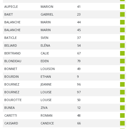
AUPECLE
MARION
41
BAIET
GABRIEL
23
BALANCHE
MARIN
44
BALANCHE
MARIN
45
BATICLE
SVEN
37
BELIARD
ELÉNA
54
BERTRAND
CALIE
67
BLONDEAU
EDEN
79
BONNET
LOUISON
49
BOURDIN
ETHAN
9
BOURNEZ
JEANNE
96
BOURNEZ
LOUISE
97
BOUROTTE
LOUISE
50
BUNEA
ZIVA
12
CARETTI
ROMAN
48
CASSARD
CANDICE
66