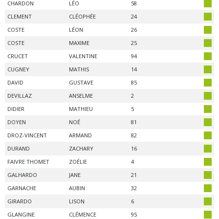
CHARDON
LÉO
58
CLEMENT
CLÉOPHÉE
24
COSTE
LÉON
26
COSTE
MAXIME
25
CRUCET
VALENTINE
94
CUGNEY
MATHIS
14
DAVID
GUSTAVE
85
DEVILLAZ
ANSELME
2
DIDIER
MATHIEU
5
DOYEN
NOÉ
81
DROZ-VINCENT
ARMAND
82
DURAND
ZACHARY
16
FAIVRE THOMET
ZOÉLIE
4
GALHARDO
JANE
21
GARNACHE
AUBIN
32
GIRARDO
LISON
6
GLANGINE
CLÉMENCE
95