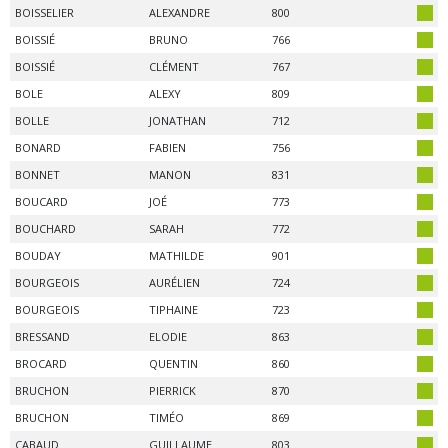
BOISSELIER
ALEXANDRE
800
BOISSIÉ
BRUNO
766
BOISSIÉ
CLÉMENT
767
BOLE
ALEXY
809
BOLLE
JONATHAN
712
BONARD
FABIEN
756
BONNET
MANON
831
BOUCARD
JOÉ
773
BOUCHARD
SARAH
772
BOUDAY
MATHILDE
901
BOURGEOIS
AURÉLIEN
724
BOURGEOIS
TIPHAINE
723
BRESSAND
ELODIE
863
BROCARD
QUENTIN
860
BRUCHON
PIERRICK
870
BRUCHON
TIMÉO
869
CABAUD
GUILLAUME
803