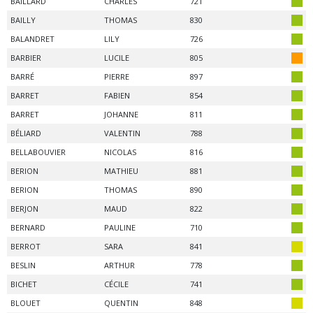
BAILLARD
CHARLES
721
BAILLY
THOMAS
830
BALANDRET
LILY
726
BARBIER
LUCILE
805
BARRÉ
PIERRE
897
BARRET
FABIEN
854
BARRET
JOHANNE
811
BÉLIARD
VALENTIN
788
BELLABOUVIER
NICOLAS
816
BERION
MATHIEU
881
BERION
THOMAS
890
BERJON
MAUD
822
BERNARD
PAULINE
710
BERROT
SARA
841
BESLIN
ARTHUR
778
BICHET
CÉCILE
741
BLOUET
QUENTIN
848