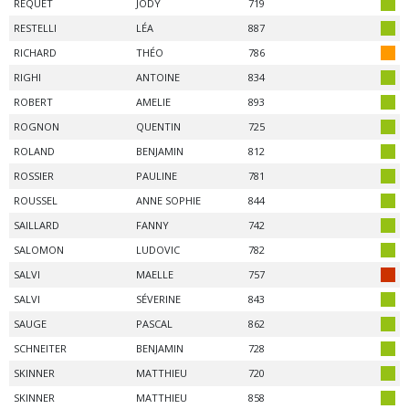
REQUET
JODY
719
RESTELLI
LÉA
887
RICHARD
THÉO
786
RIGHI
ANTOINE
834
ROBERT
AMELIE
893
ROGNON
QUENTIN
725
ROLAND
BENJAMIN
812
ROSSIER
PAULINE
781
ROUSSEL
ANNE SOPHIE
844
SAILLARD
FANNY
742
SALOMON
LUDOVIC
782
SALVI
MAELLE
757
SALVI
SÉVERINE
843
SAUGE
PASCAL
862
SCHNEITER
BENJAMIN
728
SKINNER
MATTHIEU
720
SKINNER
MATTHIEU
858