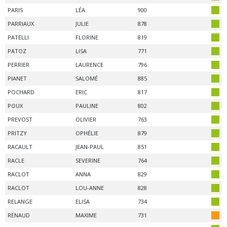
PARIS
LÉA
900
PARRIAUX
JULIE
878
PATELLI
FLORINE
819
PATOZ
LISA
771
PERRIER
LAURENCE
796
PIANET
SALOMÉ
885
POCHARD
ERIC
817
POUX
PAULINE
802
PREVOST
OLIVIER
763
PRITZY
OPHÉLIE
879
RACAULT
JEAN-PAUL
851
RACLE
SEVERINE
764
RACLOT
ANNA
829
RACLOT
LOU-ANNE
828
RELANGE
ELISA
734
RENAUD
MAXIME
731