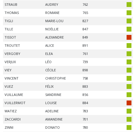
STRAUB
AUDREY
762
THOMAS
ROMANE
765
TIGLI
MARIE-LOU
827
TILLE
NOËLLIE
847
TISSOT
ALEXANDRE
849
TROUTET
ALICE
891
VERGOBY
ELEA
761
VERJUX
LÉO
739
VIEY
CÉCILE
898
VINCENT
CHRISTOPHE
758
VUEZ
FÉLIX
883
VUILLAUME
SANDRINE
856
VUILLERMOT
LOUISE
884
WATIEZ
ADELINE
783
ZACCARDI
AMANDINE
701
ZINNI
DONATO
780