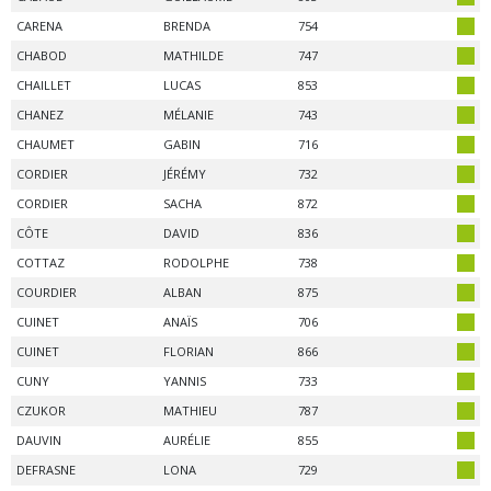
CARENA
BRENDA
754
CHABOD
MATHILDE
747
CHAILLET
LUCAS
853
CHANEZ
MÉLANIE
743
CHAUMET
GABIN
716
CORDIER
JÉRÉMY
732
CORDIER
SACHA
872
CÔTE
DAVID
836
COTTAZ
RODOLPHE
738
COURDIER
ALBAN
875
CUINET
ANAÏS
706
CUINET
FLORIAN
866
CUNY
YANNIS
733
CZUKOR
MATHIEU
787
DAUVIN
AURÉLIE
855
DEFRASNE
LONA
729