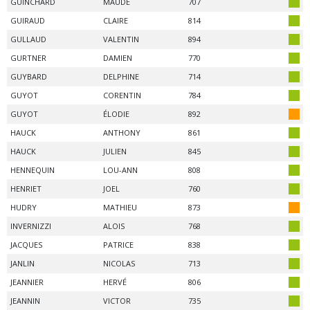
GUINCHARD
MAUDE
707
GUIRAUD
CLAIRE
814
GULLAUD
VALENTIN
894
GURTNER
DAMIEN
770
GUYBARD
DELPHINE
714
GUYOT
CORENTIN
784
GUYOT
ÉLODIE
892
HAUCK
ANTHONY
861
HAUCK
JULIEN
845
HENNEQUIN
LOU-ANN
808
HENRIET
JOEL
760
HUDRY
MATHIEU
873
INVERNIZZI
ALOIS
768
JACQUES
PATRICE
838
JANLIN
NICOLAS
713
JEANNIER
HERVÉ
806
JEANNIN
VICTOR
735