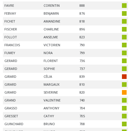
FAVRE
CORENTIN
888
FEBVAY
BENJAMIN
876
FICHET
AMANDINE
818
FISCHER
CHARLINE
896
FOLLOT
ANSELME
823
FRANCOIS
VICTORIEN
790
FUMEY
NORA
799
GERARD
FLORENT
736
GERARD
SOPHIE
737
GIRARD
CÉLIA
839
GIRARD
MARGAUX
810
GIRARD
SEVERINE
820
GRAND
VALENTINE
740
GRASSO
ANTHONY
704
GRESSET
CATHY
705
GUINCHARD
BRUNO
708