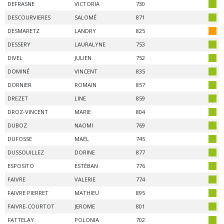
DEFRASNE
VICTORIA
730
DESCOURVIERES
SALOMÉ
871
DESMARETZ
LANDRY
825
DESSERY
LAURALYNE
753
DIVEL
JULIEN
752
DOMINÉ
VINCENT
835
DORNIER
ROMAIN
857
DREZET
LINE
859
DROZ-VINCENT
MARIE
804
DUBOZ
NAOMI
769
DUFOSSE
MAËL
745
DUSSOUILLEZ
DORINE
877
ESPOSITO
ESTÉBAN
776
FAIVRE
VALERIE
774
FAIVRE PIERRET
MATHIEU
895
FAIVRE-COURTOT
JEROME
801
FATTELAY
POLONIA
702