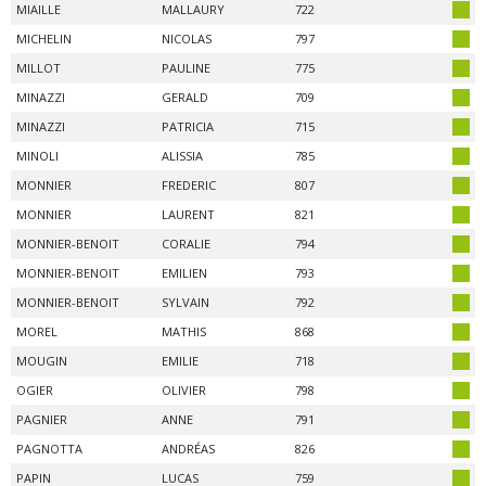
MIAILLE
MALLAURY
722
MICHELIN
NICOLAS
797
MILLOT
PAULINE
775
MINAZZI
GERALD
709
MINAZZI
PATRICIA
715
MINOLI
ALISSIA
785
MONNIER
FREDERIC
807
MONNIER
LAURENT
821
MONNIER-BENOIT
CORALIE
794
MONNIER-BENOIT
EMILIEN
793
MONNIER-BENOIT
SYLVAIN
792
MOREL
MATHIS
868
MOUGIN
EMILIE
718
OGIER
OLIVIER
798
PAGNIER
ANNE
791
PAGNOTTA
ANDRÉAS
826
PAPIN
LUCAS
759