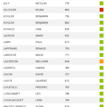
JOLY
NICOLAS
779
KILCHOER
NOAM
886
KOGLER
BENJAMIN
750
KOGLER
BENJAMIN
882
KOVACIC
LINA
850
LACROIX
ANAÏS
832
LAMY
PAUL
815
LAPPRAND
RENAUD
795
LARESCHE
MAUD
711
LAZZERONI
MELUSINE
864
LEDENTU
FABIEN
789
LEVON
DAVID
727
LHOTE
LAURENT
813
LOCATELLI
FREDERIC
703
LONCHAMPT
LÉO
748
LOUIS-JACQUET
LENA
744
MACEDO BARROS
FIONA
824