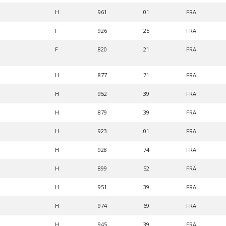
H
961
01
FRA
F
926
25
FRA
F
820
21
FRA
H
877
71
FRA
H
952
39
FRA
H
879
39
FRA
H
923
01
FRA
H
928
74
FRA
H
899
52
FRA
H
951
39
FRA
H
974
69
FRA
H
945
39
FRA