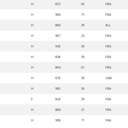
H
857
92
FRA
H
986
71
FRA
H
886
39
ALL
H
987
25
FRA
H
943
39
FRA
H
838
39
FRA
H
894
01
FRA
H
870
39
CAN
H
983
39
FRA
F
829
39
FRA
H
884
21
FRA
H
908
71
FRA