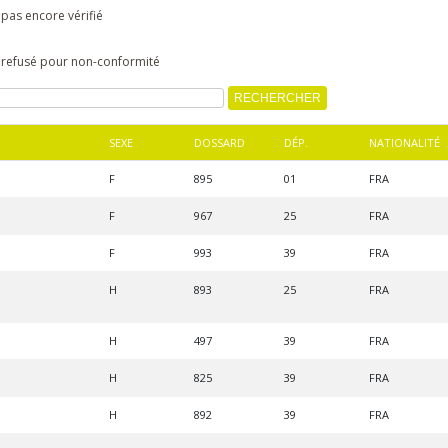
 pas encore vérifié
s refusé pour non-conformité
SEXE
DOSSARD
DÉP.
NATIONALITÉ
F
895
01
FRA
F
967
25
FRA
F
993
39
FRA
H
893
25
FRA
H
497
39
FRA
H
825
39
FRA
H
892
39
FRA