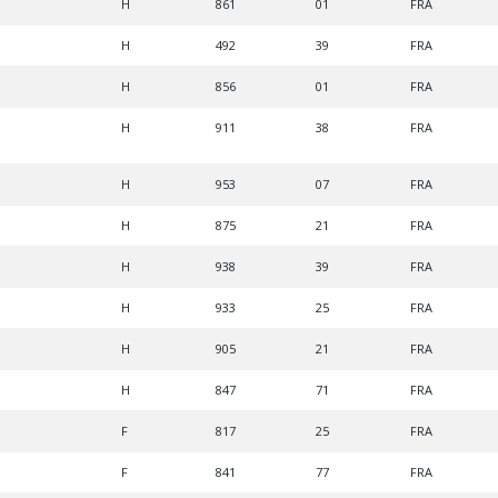
H
861
01
FRA
H
492
39
FRA
H
856
01
FRA
H
911
38
FRA
H
953
07
FRA
H
875
21
FRA
H
938
39
FRA
H
933
25
FRA
H
905
21
FRA
H
847
71
FRA
F
817
25
FRA
F
841
77
FRA