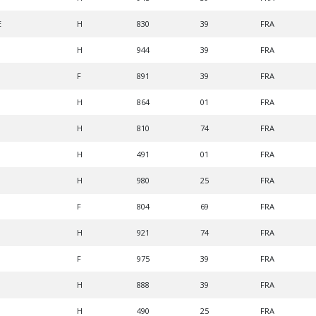
E
H
830
39
FRA
H
944
39
FRA
F
891
39
FRA
H
864
01
FRA
H
810
74
FRA
H
491
01
FRA
H
980
25
FRA
F
804
69
FRA
H
921
74
FRA
F
975
39
FRA
H
888
39
FRA
H
490
25
FRA