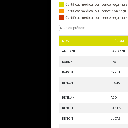
Certificat médical ou licence reçu mais
Certificat médical ou licence non reçu
Certificat médical ou licence reçu mai
NOM
PRÉNOM
ANTOINE
SANDRINE
BARDEY
LÉA
BARONI
CYRIELLE
BENAZET
LOUIS
BENNANI
ABDI
BENOIT
FABIEN
BENOIT
LUCAS