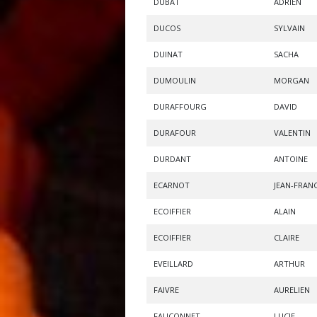
DUBAT
ADRIEN
DUCOS
SYLVAIN
DUINAT
SACHA
DUMOULIN
MORGAN
DURAFFOURG
DAVID
DURAFOUR
VALENTIN
DURDANT
ANTOINE
ECARNOT
JEAN-FRAN
ECOIFFIER
ALAIN
ECOIFFIER
CLAIRE
EVEILLARD
ARTHUR
FAIVRE
AURELIEN
FAUCONNET
LUCIE