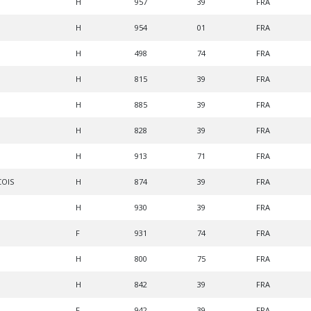
H
957
39
FRA
H
954
01
FRA
H
498
74
FRA
H
815
39
FRA
H
885
39
FRA
H
828
39
FRA
H
913
71
FRA
COIS
H
874
39
FRA
H
930
39
FRA
F
931
74
FRA
H
800
75
FRA
H
842
39
FRA
F
942
39
FRA