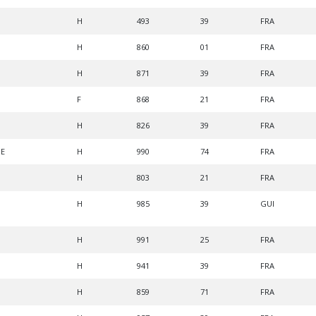
H
493
39
FRA
H
860
01
FRA
H
871
39
FRA
F
868
21
FRA
H
826
39
FRA
HE
H
990
74
FRA
H
803
21
FRA
H
985
39
GUI
H
991
25
FRA
H
941
39
FRA
H
859
71
FRA