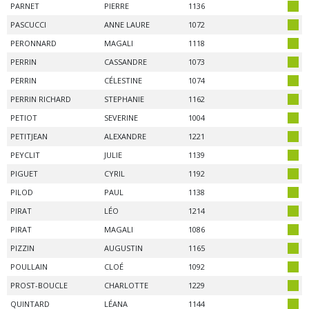
PARNET
PIERRE
1136
PASCUCCI
ANNE LAURE
1072
PERONNARD
MAGALI
1118
PERRIN
CASSANDRE
1073
PERRIN
CÉLESTINE
1074
PERRIN RICHARD
STEPHANIE
1162
PETIOT
SEVERINE
1004
PETITJEAN
ALEXANDRE
1221
PEYCLIT
JULIE
1139
PIGUET
CYRIL
1192
PILOD
PAUL
1138
PIRAT
LÉO
1214
PIRAT
MAGALI
1086
PIZZIN
AUGUSTIN
1165
POULLAIN
CLOÉ
1092
PROST-BOUCLE
CHARLOTTE
1229
QUINTARD
LÉANA
1144