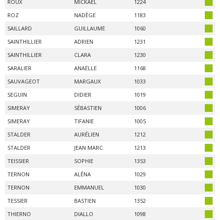
ROUX
MICKAEL
1224
ROZ
NADÈGE
1183
SAILLARD
GUILLAUME
1060
SAINTHILLIER
ADRIEN
1231
SAINTHILLIER
CLARA
1230
SARALIER
ANAËLLE
1168
SAUVAGEOT
MARGAUX
1033
SEGUIN
DIDIER
1019
SIMERAY
SÉBASTIEN
1006
SIMERAY
TIFANIE
1005
STALDER
AURÉLIEN
1212
STALDER
JEAN MARC
1213
TEISSIER
SOPHIE
1353
TERNON
ALÉNA
1029
TERNON
EMMANUEL
1030
TESSIER
BASTIEN
1352
THIERNO
DIALLO
1098