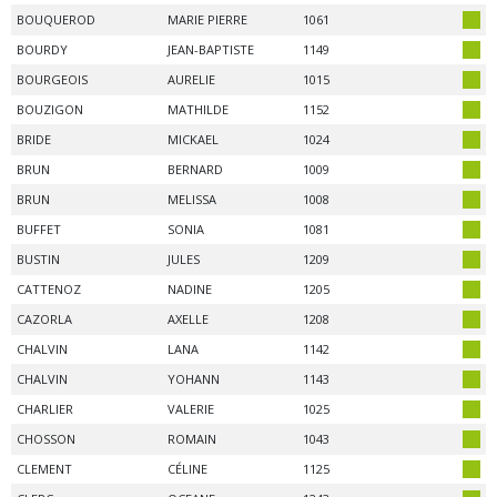
BOUQUEROD
MARIE PIERRE
1061
BOURDY
JEAN-BAPTISTE
1149
BOURGEOIS
AURELIE
1015
BOUZIGON
MATHILDE
1152
BRIDE
MICKAEL
1024
BRUN
BERNARD
1009
BRUN
MELISSA
1008
BUFFET
SONIA
1081
BUSTIN
JULES
1209
CATTENOZ
NADINE
1205
CAZORLA
AXELLE
1208
CHALVIN
LANA
1142
CHALVIN
YOHANN
1143
CHARLIER
VALERIE
1025
CHOSSON
ROMAIN
1043
CLEMENT
CÉLINE
1125