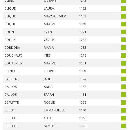
CLERC
OCEANE
1243
CLIQUE
LAURA
1132
CLIQUE
MARC-OLIVIER
1133
CLIQUE
MAXIME
1069
COLIN
EVAN
1071
COLLIN
CÉCILE
1242
CORDOBA
MARIA
1083
COUCHAUX
INÈS
1215
COUTURIER
MAXIME
1001
CUINET
FLORIE
1059
CYPRIEN
JADE
1124
DALLOS
ANNA
1182
DALLOS
SARAH
1181
DE WITTE
NOËLIE
1075
DEBOT
EMMANUELLE
1140
DECELLE
GAEL
1065
DECELLE
SAMUEL
1066