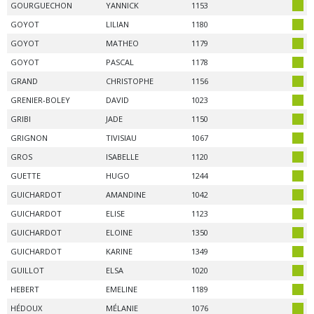
GOURGUECHON
YANNICK
1153
GOYOT
LILIAN
1180
GOYOT
MATHEO
1179
GOYOT
PASCAL
1178
GRAND
CHRISTOPHE
1156
GRENIER-BOLEY
DAVID
1023
GRIBI
JADE
1150
GRIGNON
TIVISIAU
1067
GROS
ISABELLE
1120
GUETTE
HUGO
1244
GUICHARDOT
AMANDINE
1042
GUICHARDOT
ELISE
1123
GUICHARDOT
ELOINE
1350
GUICHARDOT
KARINE
1349
GUILLOT
ELSA
1020
HEBERT
EMELINE
1189
HÉDOUX
MÉLANIE
1076