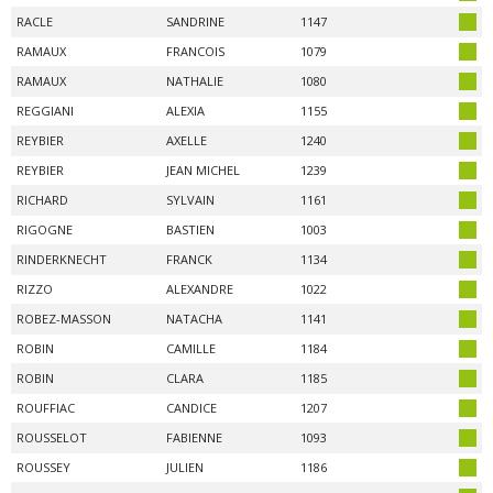
RACLE
SANDRINE
1147
RAMAUX
FRANCOIS
1079
RAMAUX
NATHALIE
1080
REGGIANI
ALEXIA
1155
REYBIER
AXELLE
1240
REYBIER
JEAN MICHEL
1239
RICHARD
SYLVAIN
1161
RIGOGNE
BASTIEN
1003
RINDERKNECHT
FRANCK
1134
RIZZO
ALEXANDRE
1022
ROBEZ-MASSON
NATACHA
1141
ROBIN
CAMILLE
1184
ROBIN
CLARA
1185
ROUFFIAC
CANDICE
1207
ROUSSELOT
FABIENNE
1093
ROUSSEY
JULIEN
1186