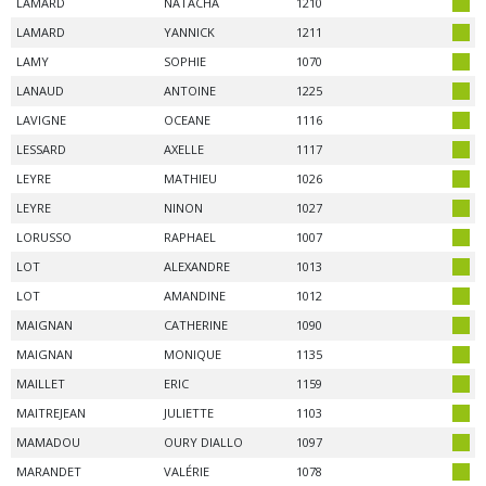
LAMARD
NATACHA
1210
LAMARD
YANNICK
1211
LAMY
SOPHIE
1070
LANAUD
ANTOINE
1225
LAVIGNE
OCEANE
1116
LESSARD
AXELLE
1117
LEYRE
MATHIEU
1026
LEYRE
NINON
1027
LORUSSO
RAPHAEL
1007
LOT
ALEXANDRE
1013
LOT
AMANDINE
1012
MAIGNAN
CATHERINE
1090
MAIGNAN
MONIQUE
1135
MAILLET
ERIC
1159
MAITREJEAN
JULIETTE
1103
MAMADOU
OURY DIALLO
1097
MARANDET
VALÉRIE
1078