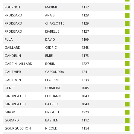
FOURNOT
MAXIME
1172
FROISSARD
ANAIS
1128
FROISSARD
CHARLOTTE
1129
FROISSARD
ISABELLE
1127
FULA
DAVID
1109
GAILLARD
CEDRIC
1348
GANDELIN
EMIE
1173
GARCIN--AILLARD
ROBIN
1227
GAUTHIER
CASSANDRA
1241
GAUTRON
FLORENT
1233
GENET
CORALINE
1085
GINDRE-CUET
ELOUANN
1049
GINDRE-CUET
PATRICK
1048
GIROD
BRIGITTE
1220
GODARD
BASTIEN
1112
GOURGUECHON
NICOLE
1154