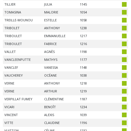
TILLIER
JULIA
1145
TOMASINA
MALORIE
1054
TREILLE-MOUNOU
ESTELLE
1058
TRIBOLET
ANTHONY
1238
TRIBOULET
EMMANUELLE
1217
TRIBOULET
FABRICE
1216
VALLET
AGNÈS
1198
VANCLEENPUTTE
MATHYS
1177
VANCLEF
VANESSA
1148
VAUCHEREY
OCÉANE
1038
VERNE
ANTHONY
1218
VERNE
ARTHUR
1219
VERPILLAT FUMEY
CLÉMENTINE
1187
VICARI
BENOÎT
1234
VINCENT
ALEXIS
1039
VITTE
CLAUDINE
1196
VUITTON
CÉLINE
1232