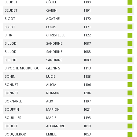
BEUDET
CÉCILE
1190
BEUDET
GABIN
1191
BIGOT
AGATHE
1170
BIGOT
LOUIS
1171
BIHR
CHRISTELLE
1122
BILLOD
SANDRINE
1087
BILLOD
SANDRINE
1088
BILLOD
SANDRINE
1089
BIYOCHE MOUKETOU
GLENN'S
1113
BOHIN
LUCIE
1158
BONNET
ALICIA
1106
BONNET
ROMAIN
1206
BORNAREL
ALIX
1197
BOUFFIN
MARION
1021
BOUILLIER
MARIE
1193
BOULET
ALEXANDRE
1010
BOUQUEROD
EMILIE
1053