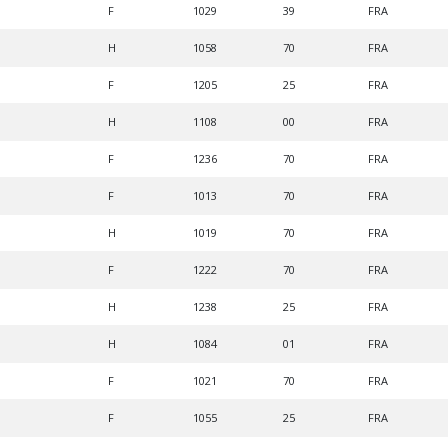
F
1029
39
FRA
H
1058
70
FRA
F
1205
25
FRA
H
1108
00
FRA
F
1236
70
FRA
F
1013
70
FRA
H
1019
70
FRA
F
1222
70
FRA
H
1238
25
FRA
H
1084
01
FRA
F
1021
70
FRA
F
1055
25
FRA