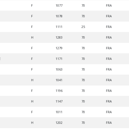
F
1077
70
FRA
F
1078
70
FRA
F
1111
25
FRA
H
1283
70
FRA
F
1279
70
FRA
E
F
1171
70
FRA
F
1063
70
FRA
H
1041
70
FRA
F
1196
70
FRA
H
1147
70
FRA
F
1011
70
FRA
H
1202
70
FRA