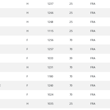
H
1237
25
FRA
H
1266
25
FRA
H
1268
25
FRA
H
1115
25
FRA
F
1256
70
FRA
F
1257
70
FRA
F
1033
39
FRA
H
1231
70
FRA
F
1180
70
FRA
E
F
1260
70
FRA
F
1024
70
FRA
H
1035
25
FRA