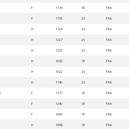
F
1174
70
FRA
F
1130
25
FRA
H
1124
25
FRA
H
1227
25
FRA
H
1233
25
FRA
H
1050
70
FRA
H
1022
25
FRA
H
1140
25
FRA
E
F
1177
70
FRA
F
1240
70
FRA
F
1099
70
FRA
H
1098
70
FRA