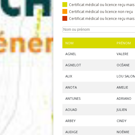
Certificat médical ou licence reçu mais
Certificat médical ou licence non reçu
Certificat médical ou licence reçu mai
NOM
PRÉNOM
AGNEL
VALERE
AGNELOT
OCÉANE
ALIX
LOU SALO
ANOTA
AMELIE
ANTUNES
ADRIANO
AOUAD
JULIEN
ARBEY
CINDY
AUDIGE
NOÉMIE