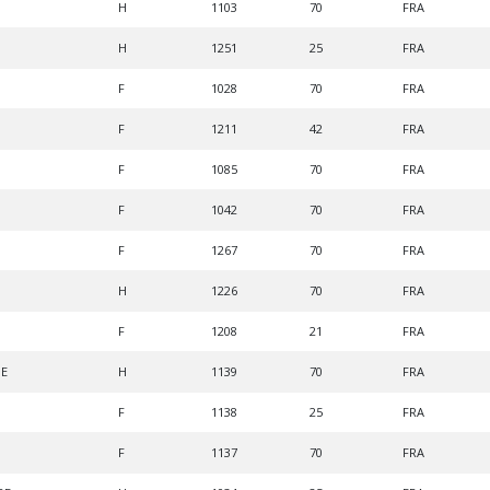
H
1103
70
FRA
H
1251
25
FRA
F
1028
70
FRA
F
1211
42
FRA
F
1085
70
FRA
F
1042
70
FRA
F
1267
70
FRA
H
1226
70
FRA
F
1208
21
FRA
HE
H
1139
70
FRA
F
1138
25
FRA
F
1137
70
FRA