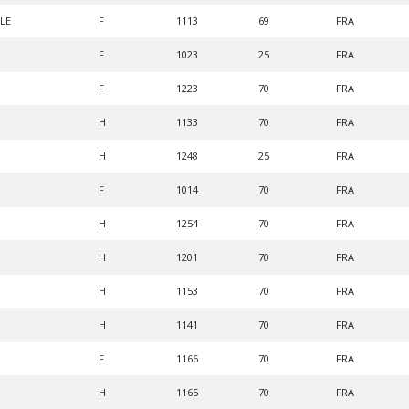
LE
F
1113
69
FRA
F
1023
25
FRA
F
1223
70
FRA
H
1133
70
FRA
H
1248
25
FRA
F
1014
70
FRA
H
1254
70
FRA
H
1201
70
FRA
H
1153
70
FRA
H
1141
70
FRA
F
1166
70
FRA
H
1165
70
FRA