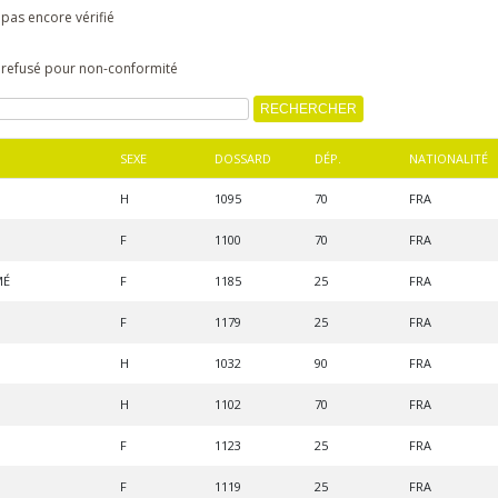
 pas encore vérifié
s refusé pour non-conformité
SEXE
DOSSARD
DÉP.
NATIONALITÉ
H
1095
70
FRA
F
1100
70
FRA
MÉ
F
1185
25
FRA
F
1179
25
FRA
H
1032
90
FRA
H
1102
70
FRA
F
1123
25
FRA
F
1119
25
FRA