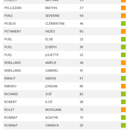
PELLIZZARI
MATHIS
37
PENZ
SEVERINE
94
PESEUX
CLÉMENTINE
46
PETAMENT
HIDÉO
85
PUEL
ELISE
23
PUEL
JOSEPH
30
PUEL
JULIETTE
22
REBILLARD
AMÉLIE
44
REBILLARD
GABRIEL
41
RIBAUT
SIMON
91
RIBEIRO
JORDAN
89
RICHARD
ZOÉ
82
ROBERT
ILOÉ
28
ROLET
MORGANE
79
RONNAT
AGATHE
19
RONNAT
YANNICK
20