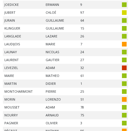
JOEDICKE
ERWANN
9
JUBERT
CHLOÉ
97
JURAIN
GUILLAUME
64
KLINGUER
GUILLAUME
15
LANGLADE
LAZARE
26
LAUDIJOIS
MARIE
7
LAUNAY
NICOLAS
24
LAURENT
GAUTIER
27
LEVEZIEL
ADAM
32
MAIRE
MATHEO
61
MARTIN
DIDIER
1
MONTCHARMONT
PIERRE
25
MORIN
LORENZO
51
MOUSSET
ADAM
78
NOURRY
ARNAUD
75
PAGNIER
OLIVIER
3
PÉGEOT
NATHAN
95