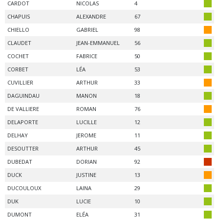
CARDOT
NICOLAS
4
CHAPUIS
ALEXANDRE
67
CHIELLO
GABRIEL
98
CLAUDET
JEAN-EMMANUEL
56
COCHET
FABRICE
50
CORBET
LÉA
53
CUVILLIER
ARTHUR
33
DAGUINDAU
MANON
18
DE VALLIERE
ROMAN
76
DELAPORTE
LUCILLE
12
DELHAY
JEROME
11
DESOUTTER
ARTHUR
45
DUBEDAT
DORIAN
92
DUCK
JUSTINE
13
DUCOULOUX
LAINA
29
DUK
LUCIE
10
DUMONT
ELÉA
31