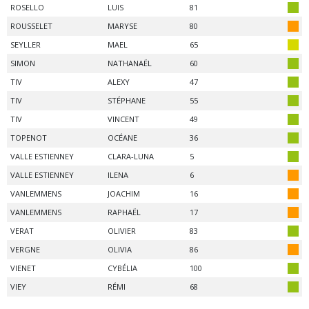
ROSELLO
LUIS
81
ROUSSELET
MARYSE
80
SEYLLER
MAEL
65
SIMON
NATHANAËL
60
TIV
ALEXY
47
TIV
STÉPHANE
55
TIV
VINCENT
49
TOPENOT
OCÉANE
36
VALLE ESTIENNEY
CLARA-LUNA
5
VALLE ESTIENNEY
ILENA
6
VANLEMMENS
JOACHIM
16
VANLEMMENS
RAPHAËL
17
VERAT
OLIVIER
83
VERGNE
OLIVIA
86
VIENET
CYBÉLIA
100
VIEY
RÉMI
68