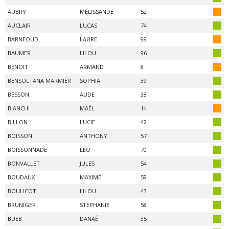
AUBRY
MÉLISSANDE
52
AUCLAIR
LUCAS
74
BARNEOUD
LAURE
99
BAUMER
LILOU
96
BENOIT
ARMAND
8
BENSOLTANA MARMIER
SOPHIA
39
BESSON
AUDE
38
BIANCHI
MAËL
14
BILLON
LUCIE
42
BOISSON
ANTHONY
57
BOISSONNADE
LEO
70
BONVALLET
JULES
54
BOUDAUX
MAXIME
59
BOULICOT
LILOU
43
BRUNIGER
STEPHANIE
58
BUEB
DANAÉ
35