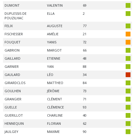
DUMONT
VALENTIN
69
DUPLESSIS DE
ELLA
2
POUZILHAC
FELIX
AUGUSTE
77
FISCHESSER
AMÉLIE
21
FOUQUET
YANIS
72
GABRION
MARGOT
66
GAILLARD
ETIENNE
48
GARNIER
YAN
88
GAULARD
LÉO
34
GIRARDCLOS
MATTHEO
84
GOULHEN
JÉRÔME
73
GRANGIER
CLÉMENT
71
GUELLE
CLÉMENCE
93
GUERILLOT
CHARLINE
40
HENNEQUIN
FLORIAN
62
JAULGEY
MAXIME
90