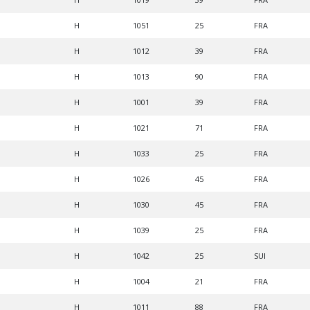
H
1051
25
FRA
H
1012
39
FRA
H
1013
90
FRA
H
1001
39
FRA
H
1021
71
FRA
H
1033
25
FRA
H
1026
45
FRA
H
1030
45
FRA
H
1039
25
FRA
H
1042
25
SUI
H
1004
21
FRA
H
1011
88
FRA