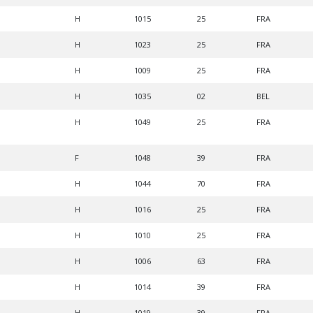
H
1015
25
FRA
H
1023
25
FRA
H
1009
25
FRA
H
1035
02
BEL
H
1049
25
FRA
F
1048
39
FRA
H
1044
70
FRA
H
1016
25
FRA
H
1010
25
FRA
H
1006
63
FRA
H
1014
39
FRA
H
1019
39
FRA