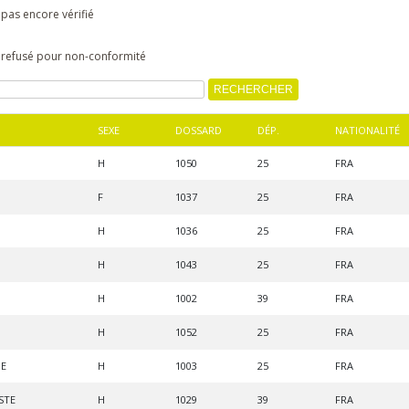
 pas encore vérifié
s refusé pour non-conformité
SEXE
DOSSARD
DÉP.
NATIONALITÉ
H
1050
25
FRA
F
1037
25
FRA
H
1036
25
FRA
H
1043
25
FRA
H
1002
39
FRA
H
1052
25
FRA
HE
H
1003
25
FRA
STE
H
1029
39
FRA