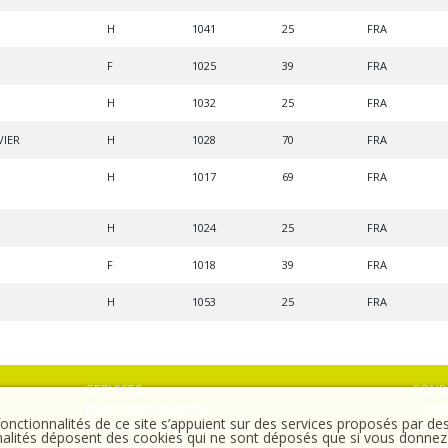
H
1041
25
FRA
F
1025
39
FRA
H
1032
25
FRA
VIER
H
1028
70
FRA
H
1017
69
FRA
H
1024
25
FRA
F
1018
39
FRA
H
1053
25
FRA
SERVICES
COND
Inscriptions sportifs
Condi
onctionnalités de ce site s’appuient sur des services proposés par des 
Inscriptions organisateurs
Menti
alités déposent des cookies qui ne sont déposés que si vous donnez
Chronométrage
Gesti