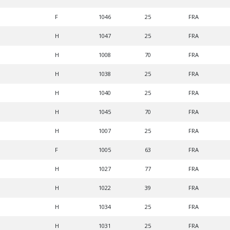
F
1046
25
FRA
H
1047
25
FRA
H
1008
70
FRA
H
1038
25
FRA
H
1040
25
FRA
H
1045
70
FRA
H
1007
25
FRA
F
1005
63
FRA
H
1027
77
FRA
H
1022
39
FRA
H
1034
25
FRA
H
1031
25
FRA