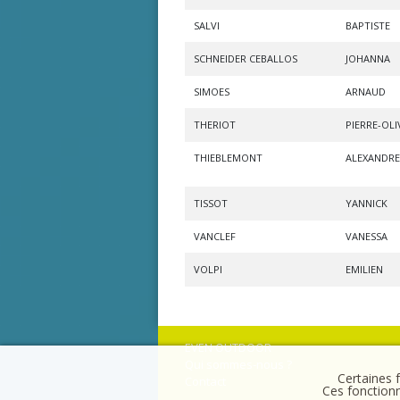
SALVI
BAPTISTE
SCHNEIDER CEBALLOS
JOHANNA
SIMOES
ARNAUD
THERIOT
PIERRE-OLI
THIEBLEMONT
ALEXANDRE
TISSOT
YANNICK
VANCLEF
VANESSA
VOLPI
EMILIEN
EVEN OUTDOOR
Qui sommes-nous ?
Certaines f
Contact
Ces fonctionn