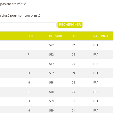
 pas encore vérifié
s refusé pour non-conformité
SEXE
DOSSARD
DÉP.
NATIONALITÉ
F
522
92
FRA
F
522
75
FRA
F
537
25
FRA
H
537
39
FRA
H
538
25
FRA
F
538
25
FRA
H
539
01
FRA
H
539
01
FRA