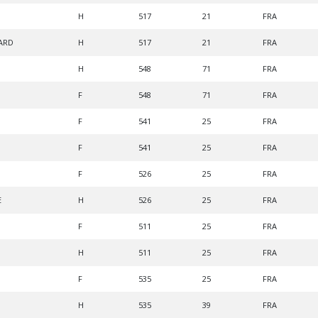
H
517
21
FRA
ARD
H
517
21
FRA
H
548
71
FRA
F
548
71
FRA
F
541
25
FRA
F
541
25
FRA
F
526
25
FRA
E
H
526
25
FRA
F
511
25
FRA
H
511
25
FRA
F
535
25
FRA
H
535
39
FRA