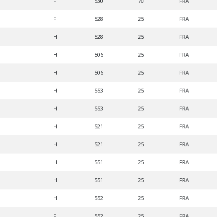
F
530
70
FRA
F
528
25
FRA
H
528
25
FRA
H
506
25
FRA
H
506
25
FRA
H
553
25
FRA
H
553
25
FRA
H
521
25
FRA
H
521
25
FRA
H
551
25
FRA
H
551
25
FRA
H
552
25
FRA
F
552
25
FRA