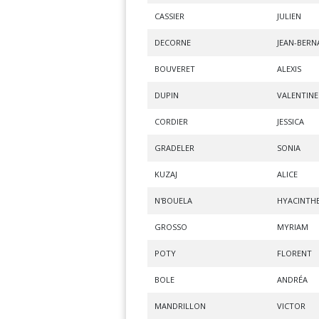
CASSIER
JULIEN
DECORNE
JEAN-BERN
BOUVERET
ALEXIS
DUPIN
VALENTINE
CORDIER
JESSICA
GRADELER
SONIA
KUZAJ
ALICE
N'BOUELA
HYACINTH
GROSSO
MYRIAM
POTY
FLORENT
BOLE
ANDRÉA
MANDRILLON
VICTOR