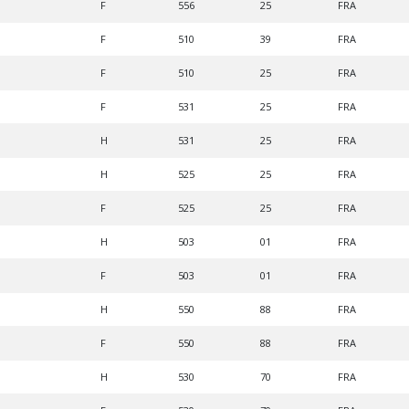
F
556
25
FRA
F
510
39
FRA
F
510
25
FRA
F
531
25
FRA
H
531
25
FRA
H
525
25
FRA
F
525
25
FRA
H
503
01
FRA
F
503
01
FRA
H
550
88
FRA
F
550
88
FRA
H
530
70
FRA