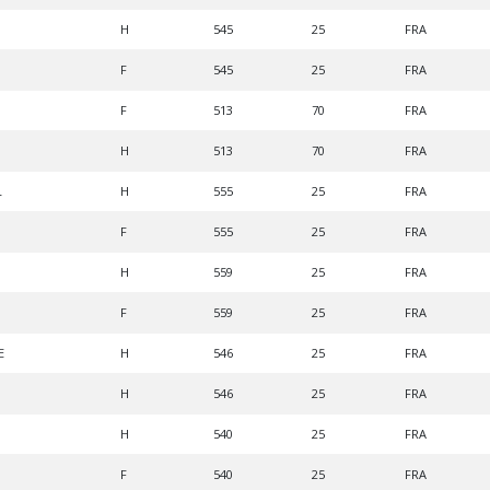
H
545
25
FRA
F
545
25
FRA
F
513
70
FRA
H
513
70
FRA
L
H
555
25
FRA
F
555
25
FRA
H
559
25
FRA
F
559
25
FRA
E
H
546
25
FRA
H
546
25
FRA
H
540
25
FRA
F
540
25
FRA