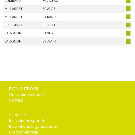
LOMBARD
MARCEAU
MILLARDET
EDWIGE
MILLARDET
GERARD
PRESSANTO
BRIGITTE
SALIGNON
CANDY
SALIGNON
SYLVAIN
EVEN OUTDOOR
Qui sommes-nous ?
Contact
SERVICES
Inscriptions sportifs
Inscriptions organisateurs
Chronométrage