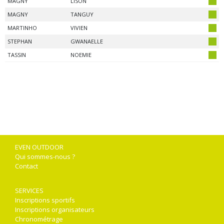
MAGNY
LISON
MAGNY
TANGUY
MARTINHO
VIVIEN
STEPHAN
GWANAELLE
TASSIN
NOEMIE
EVEN OUTDOOR
Qui sommes-nous ?
Contact
SERVICES
Inscriptions sportifs
Inscriptions organisateurs
Chronométrage