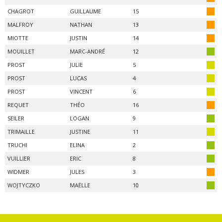
CHAGROT
GUILLAUME
15
MALFROY
NATHAN
13
MIOTTE
JUSTIN
14
MOUILLET
MARC-ANDRÉ
12
PROST
JULIE
5
PROST
LUCAS
4
PROST
VINCENT
6
REQUET
THÉO
16
SEILER
LOGAN
9
TRIMAILLE
JUSTINE
11
TRUCHI
ELINA
2
VUILLIER
ERIC
8
WIDMER
JULES
3
WOJTYCZKO
MAËLLE
10