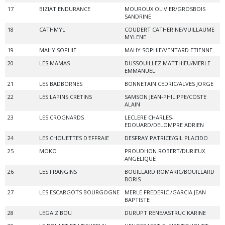
17
BIZIAT ENDURANCE
MOUROUX OLIVIER/GROSBOIS
SANDRINE
18
CATHMYL
COUDERT CATHERINE/VUILLAUME
MYLENE
19
MAHY SOPHIE
MAHY SOPHIE/VENTARD ETIENNE
20
LES MAMAS
DUSSOUILLEZ MATTHIEU/MERLE
EMMANUEL
21
LES BADBORNES
BONNETAIN CEDRIC/ALVES JORGE
22
LES LAPINS CRETINS
SAMSON JEAN-PHILIPPE/COSTE
ALAIN
23
LES CROGNARDS
LECLERE CHARLES-
EDOUARD/DELOMPRE ADRIEN
24
LES CHOUETTES D'EFFRAIE
DESFRAY PATRICE/GIL PLACIDO
25
MOKO
PROUDHON ROBERT/DURIEUX
ANGELIQUE
26
LES FRANGINS
BOUILLARD ROMARIC/BOUILLARD
BORIS
27
LES ESCARGOTS BOURGOGNE
MERLE FREDERIC /GARCIA JEAN
BAPTISTE
28
LEGAIZIBOU
DURUPT RENE/ASTRUC KARINE