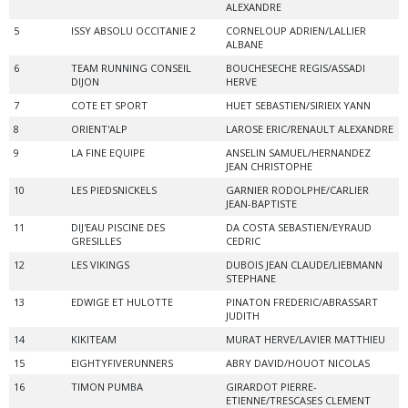
ALEXANDRE
5
ISSY ABSOLU OCCITANIE 2
CORNELOUP ADRIEN/LALLIER
ALBANE
6
TEAM RUNNING CONSEIL
BOUCHESECHE REGIS/ASSADI
DIJON
HERVE
7
COTE ET SPORT
HUET SEBASTIEN/SIRIEIX YANN
8
ORIENT'ALP
LAROSE ERIC/RENAULT ALEXANDRE
9
LA FINE EQUIPE
ANSELIN SAMUEL/HERNANDEZ
JEAN CHRISTOPHE
10
LES PIEDSNICKELS
GARNIER RODOLPHE/CARLIER
JEAN-BAPTISTE
11
DIJ'EAU PISCINE DES
DA COSTA SEBASTIEN/EYRAUD
GRESILLES
CEDRIC
12
LES VIKINGS
DUBOIS JEAN CLAUDE/LIEBMANN
STEPHANE
13
EDWIGE ET HULOTTE
PINATON FREDERIC/ABRASSART
JUDITH
14
KIKITEAM
MURAT HERVE/LAVIER MATTHIEU
15
EIGHTYFIVERUNNERS
ABRY DAVID/HOUOT NICOLAS
16
TIMON PUMBA
GIRARDOT PIERRE-
ETIENNE/TRESCASES CLEMENT