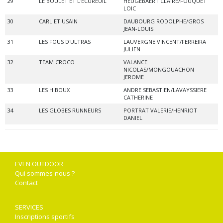
29
LE BOULET ET L'ECUREUIL
HEUGEBAERT CLAIRE/FOUQUET
LOIC
30
CARL ET USAIN
DAUBOURG RODOLPHE/GROS
JEAN-LOUIS
31
LES FOUS D'ULTRAS
LAUVERGNE VINCENT/FERREIRA
JULIEN
32
TEAM CROCO
VALANCE
NICOLAS/MONGOUACHON
JEROME
33
LES HIBOUX
ANDRE SEBASTIEN/LAVAYSSIERE
CATHERINE
34
LES GLOBES RUNNEURS
PORTRAT VALERIE/HENRIOT
DANIEL
EVEN OUTDOOR
Qui sommes-nous ?
Contact
SERVICES
Inscriptions sportifs