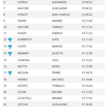
6
FOREAU
ALEXANDRE
01:06:25
7
HAUTIER
GUILLAUME
01:08:22
8
PONCET
JEAN CHARLES
01:09:22
9
FAIVRE
MAXIME
01:11:03
10
HAUTIER
THIBAUT
01:11:12
11
HUDRY
FABRICE
01:11:22
12
BONNEFOY
JORIS
01:11:25
13
COSTE
MANON
01:11:52
14
WANNER
JULIETTE
01:12:50
15
CHAPEAU
YVES
01:13:22
16
MOTTE
BORIS
01:13:39
17
MOULIN
FRANK
01:14:15
18
PIERRET
MATHIEU
01:14:49
19
DUFERT
THIBAULT
01:16:34
20
CUCHE
JEROME
01:17:36
21
LOCATELLI
MAXIME
01:17:57
22
LEDOUX
GUILLAUME
01:18:09