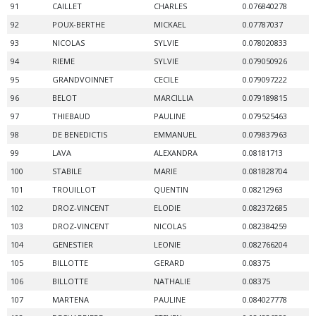
91
CAILLET
CHARLES
0.076840278
92
POUX-BERTHE
MICKAEL
0.07787037
93
NICOLAS
SYLVIE
0.078020833
94
RIEME
SYLVIE
0.079050926
95
GRANDVOINNET
CECILE
0.079097222
96
BELOT
MARCILLIA
0.079189815
97
THIEBAUD
PAULINE
0.079525463
98
DE BENEDICTIS
EMMANUEL
0.079837963
99
LAVA
ALEXANDRA
0.08181713
100
STABILE
MARIE
0.081828704
101
TROUILLOT
QUENTIN
0.08212963
102
DROZ-VINCENT
ELODIE
0.082372685
103
DROZ-VINCENT
NICOLAS
0.082384259
104
GENESTIER
LEONIE
0.082766204
105
BILLOTTE
GERARD
0.08375
106
BILLOTTE
NATHALIE
0.08375
107
MARTENA
PAULINE
0.084027778