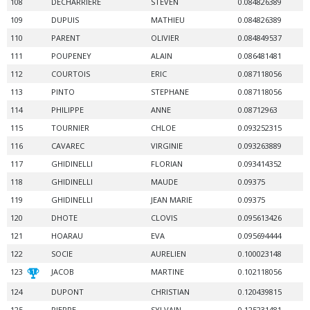
108
DECHARRIERE
STEVEN
0.084826389
109
DUPUIS
MATHIEU
0.084826389
110
PARENT
OLIVIER
0.084849537
111
POUPENEY
ALAIN
0.086481481
112
COURTOIS
ERIC
0.087118056
113
PINTO
STEPHANE
0.087118056
114
PHILIPPE
ANNE
0.08712963
115
TOURNIER
CHLOE
0.093252315
116
CAVAREC
VIRGINIE
0.093263889
117
GHIDINELLI
FLORIAN
0.093414352
118
GHIDINELLI
MAUDE
0.09375
119
GHIDINELLI
JEAN MARIE
0.09375
120
DHOTE
CLOVIS
0.095613426
121
HOARAU
EVA
0.095694444
122
SOCIE
AURELIEN
0.100023148
123
JACOB
MARTINE
0.102118056
124
DUPONT
CHRISTIAN
0.120439815
125
PIERRE
SYLVAIN
0.125231481