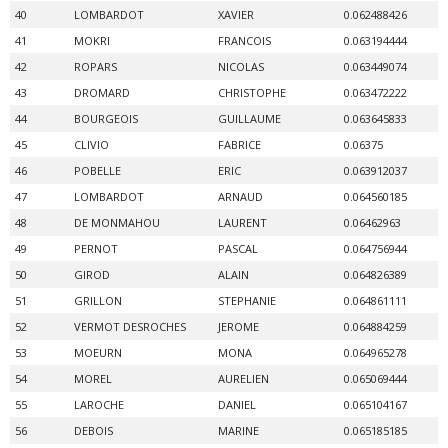
40
LOMBARDOT
XAVIER
0.062488426
41
MOKRI
FRANCOIS
0.063194444
42
ROPARS
NICOLAS
0.063449074
43
DROMARD
CHRISTOPHE
0.063472222
44
BOURGEOIS
GUILLAUME
0.063645833
45
CLIVIO
FABRICE
0.06375
46
POBELLE
ERIC
0.063912037
47
LOMBARDOT
ARNAUD
0.064560185
48
DE MONMAHOU
LAURENT
0.06462963
49
PERNOT
PASCAL
0.064756944
50
GIROD
ALAIN
0.064826389
51
GRILLON
STEPHANIE
0.064861111
52
VERMOT DESROCHES
JEROME
0.064884259
53
MOEURN
MONA
0.064965278
54
MOREL
AURELIEN
0.065069444
55
LAROCHE
DANIEL
0.065104167
56
DEBOIS
MARINE
0.065185185