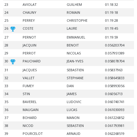
23
AVIOLAT
GUILHEM
01:18:32
24
CHAUNY
ROMAIN
01:19:18
25
PERREY
CHRISTOPHE
01:19:28
26
COSTE
LAURE
01:19:45
27
PERNOT
EMMANUEL
01:19:59
28
JACQUIN
BENOIT
0.056203704
29
PERROT
NICOLAS
0.057951389
30
PAUCHARD
JEAN-YVES
0.058078704
31
JACQUES
SEBASTIEN
0.05837963
32
VALLET
STEPHANE
0.058645833
33
FUMEY
DAN
0.058993056
34
STIN
JAMES
0.06056713
35
BAVEREL
LUDOVIC
0.060740741
36
MAUGAIN
LUCAS
0.061030093
37
BOHARD
MANON
0.061226852
38
NICOD
SEBASTIEN
0.061793981
39
POURCELOT
ARNAUD
0.062268519