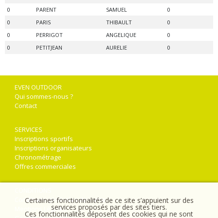
0
PARENT
SAMUEL
0
0
PARIS
THIBAULT
0
0
PERRIGOT
ANGELIQUE
0
0
PETITJEAN
AURELIE
0
EVEN OUTDOOR
Qui sommes-nous ?
Contact
SERVICES
Inscriptions sportifs
Inscriptions organisateurs
Chronométrage
Offres commerciales
CONDITIONS
Conditions générales de vente
Certaines fonctionnalités de ce site s’appuient sur des
services proposés par des sites tiers.
Mentions Légales
Ces fonctionnalités déposent des cookies qui ne sont
Gestion des cookies