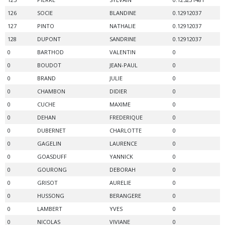
126
SOCIE
BLANDINE
0.12912037
127
PINTO
NATHALIE
0.12912037
128
DUPONT
SANDRINE
0.12912037
0
BARTHOD
VALENTIN
0
0
BOUDOT
JEAN-PAUL
0
0
BRAND
JULIE
0
0
CHAMBON
DIDIER
0
0
CUCHE
MAXIME
0
0
DEHAN
FREDERIQUE
0
0
DUBERNET
CHARLOTTE
0
0
GAGELIN
LAURENCE
0
0
GOASDUFF
YANNICK
0
0
GOURONG
DEBORAH
0
0
GRISOT
AURELIE
0
0
HUSSONG
BERANGERE
0
0
LAMBERT
YVES
0
0
NICOLAS
VIVIANE
0