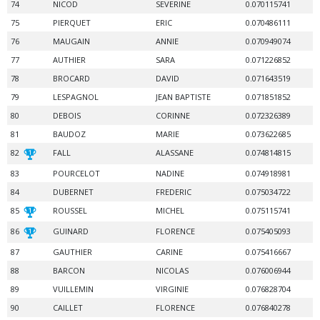
74
NICOD
SEVERINE
0.070115741
75
PIERQUET
ERIC
0.070486111
76
MAUGAIN
ANNIE
0.070949074
77
AUTHIER
SARA
0.071226852
78
BROCARD
DAVID
0.071643519
79
LESPAGNOL
JEAN BAPTISTE
0.071851852
80
DEBOIS
CORINNE
0.072326389
81
BAUDOZ
MARIE
0.073622685
82
FALL
ALASSANE
0.074814815
83
POURCELOT
NADINE
0.074918981
84
DUBERNET
FREDERIC
0.075034722
85
ROUSSEL
MICHEL
0.075115741
86
GUINARD
FLORENCE
0.075405093
87
GAUTHIER
CARINE
0.075416667
88
BARCON
NICOLAS
0.076006944
89
VUILLEMIN
VIRGINIE
0.076828704
90
CAILLET
FLORENCE
0.076840278