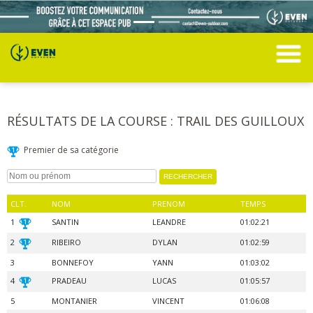
RÉSULTATS DE LA COURSE : TRAIL DES GUILLOUX
Premier de sa catégorie
CLT.
NOM
PRENOM
TEMPS
1
SANTIN
LEANDRE
01:02:21
2
RIBEIRO
DYLAN
01:02:59
3
BONNEFOY
YANN
01:03:02
4
PRADEAU
LUCAS
01:05:57
5
MONTANIER
VINCENT
01:06:08